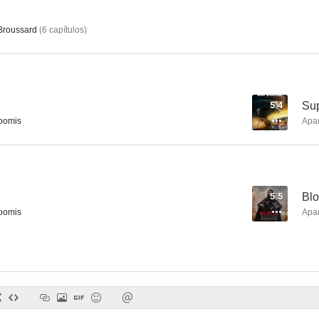
Broussard
(
6
capítulos
)
Fenómenos
Albino Alligator (La trampa del caimán)
6.0
6.0
5.4
Sup
Loomis
Apa
5.5
Blo
Loomis
Apa
Deliverance Creek
Newton Boys
Conden
5.4
5.4