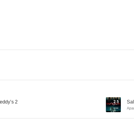
Scream. Vigila quién llama
Jóvenes y brujas
Screa
9.2
8.5
La magia de un día cualquiera
50 to 1
7.0
7.0
reddy’s 2
2.5
Sal
Apa