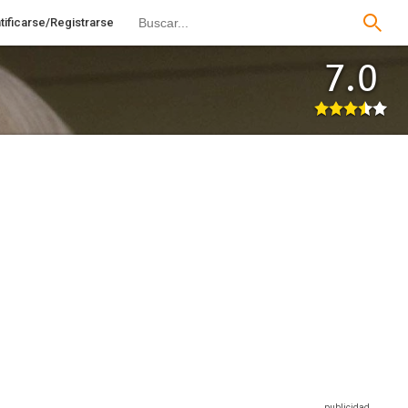
tificarse/Registrarse
7.0