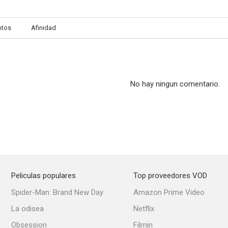
otos
Afinidad
Escape Room
Supercell
1.0
--
No hay ningun comentario.
Peliculas populares
Top proveedores VOD
Austin Found
Yo soy Elizabeth Smart
Stay
Spider-Man: Brand New Day
Amazon Prime Video
--
--
La odisea
Netflix
Obsession
Filmin