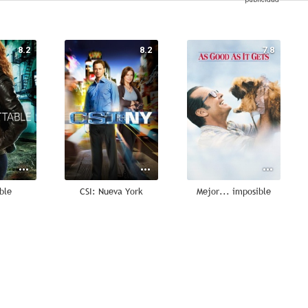
8.2
8.2
7.8
ble
CSI: Nueva York
Mejor... imposible
7.3
6.9
6.8