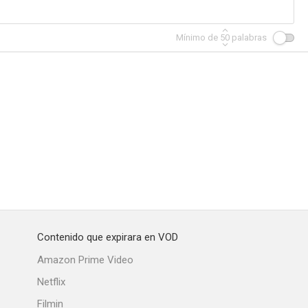
Mínimo de
50
palabras
Asalto final (Hackers 2: Operación Takedown)
Boys (Chicos)
Esquía como puedas
--
--
--
Contenido que expirara en VOD
Scream: Desde dentro
For Sale by Owner
Amazon Prime Video
--
--
--
Netflix
Filmin