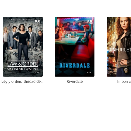
9.0
8.9
Ley y orden: Unidad de Víctimas Especiales
Riverdale
Imborra
7.5
7.4