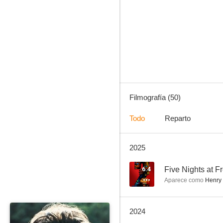
Scream VI
6.4
Filmografía (50)
Todo
Reparto
2025
Five Nights at Freddy’s 2
7.0
6.4
Five Nights at F
Aparece como
Henry
2024