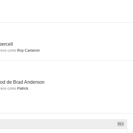
Este muerto está muy vivo
Parish
Blindado
5.6
5.5
5.5
ercell
rece como
Roy Cameron
od de Brad Anderson
rece como
Patrick
ada
Riverdale Special: Hedwig and the Angry Inch
#Freerayshawn
5.4
5.0
4.9