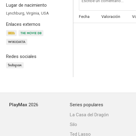
Lugar de nacimiento
Lynchburg, Virginia, USA
Fecha
Valoración
V
Enlaces externos
Blood de Brad Anderson
2.5
Redes sociales
PlayMax
2026
Series populares
Salvation
La Casa del Dragón
--
Silo
Ted Lasso