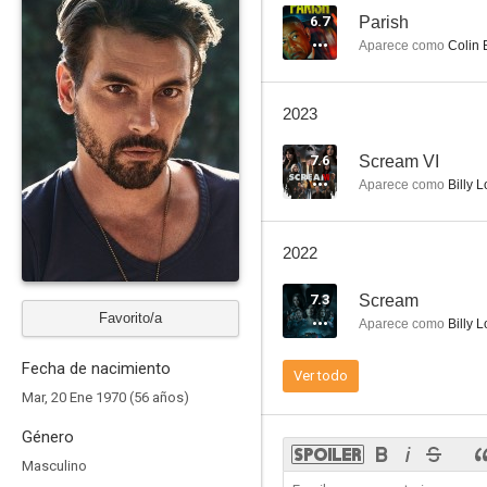
6.7
Parish
Aparece como
Colin 
Ley y Orden: Los Ángeles
2023
6.1
7.6
Scream VI
Aparece como
Billy 
2022
7.3
Scream
Favorito/a
Aparece como
Billy 
Cabalga con el diablo
Fecha de nacimiento
Ver todo
5.5
Mar, 20 Ene 1970 (56 años)
Género
Masculino