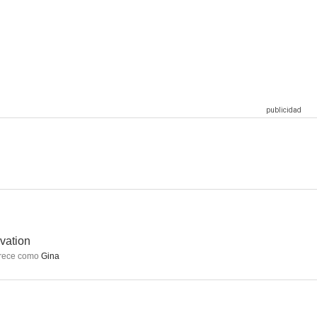
m
Las Tortugas Ninja
Jericho
8.3
8.2
7.3
Riverdale Special: Carrie The Musical
Riverdale: Heathers Musical
Into the West
6.9
6.7
6.3
vation
rece como
Gina