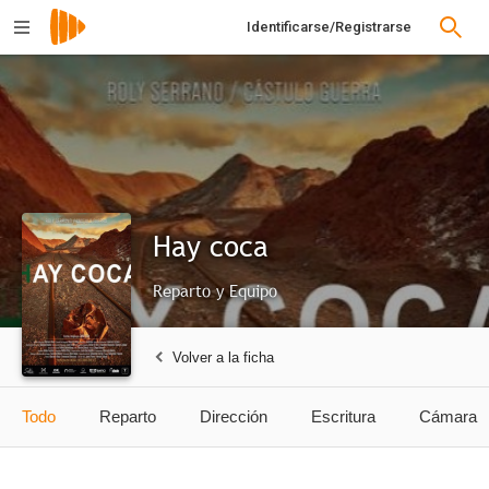
Identificarse/Registrarse
Hay coca
Reparto y Equipo
Volver a la ficha
Todo
Reparto
Dirección
Escritura
Cámara