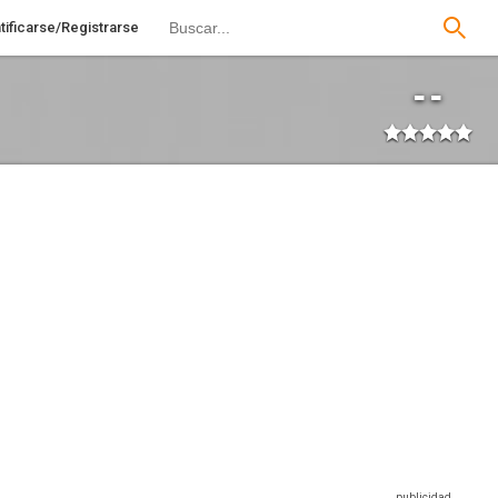
tificarse/Registrarse
--