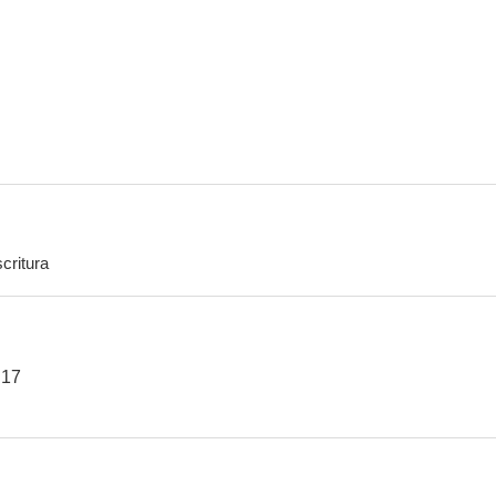
critura
 17