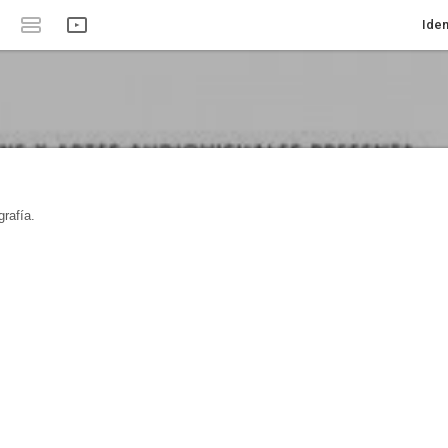
Iden
rafía.