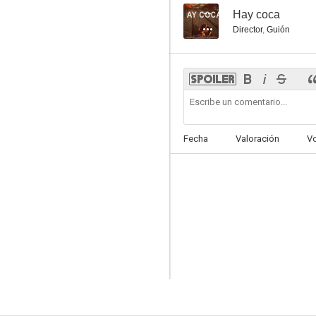
--
Hay coca
Director
,
Guión
Fecha
Valoración
V