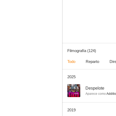
Rugrats, aventuras en pañales
8.3
Filmografía (124)
Todo
Reparto
Dir
2025
La sirenita
7.8
5.5
Despelote
Aparece como
Additio
2019