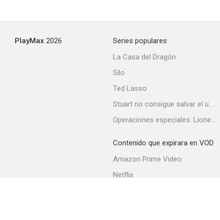
Garfield y sus amigos
PlayMax
2026
Series populares
6.0
La Casa del Dragón
Silo
Ted Lasso
Stuart no consigue salvar el universo
Operaciones especiales: Lioness
Contenido que expirara en VOD
Aquí están los Diminutos
Amazon Prime Video
5.5
Netflix
Filmin
Movistar+