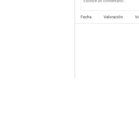
Fecha
Valoración
V
Transformers: El lado oscuro de la luna
5.3
El ataque de los tomates asesinos
8.9