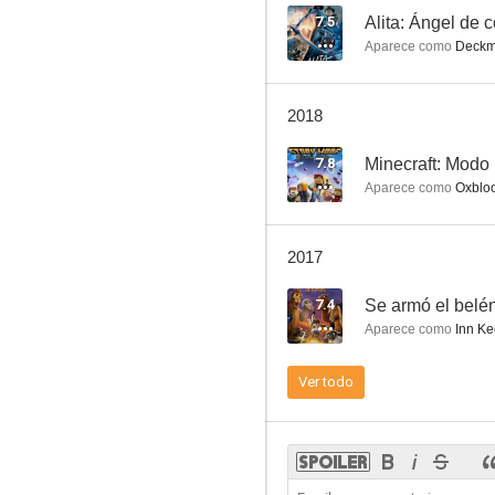
7.5
Alita: Ángel de 
Aparece como
Deck
La banda del patio
2018
7.4
7.8
Minecraft: Modo 
Aparece como
Oxbloo
2017
7.4
Se armó el belé
Aparece como
Inn Ke
Monstruos University
Ver todo
7.1