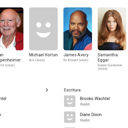
an
Michael Horton
James Avery
Samantha
penheimer
Eggar
Arn (voice)
Sir Bryant (voice)
lin (voice)
Queen Guinevere
(voice)
Escritura
tel
Brooks Wachtel
Guión
o
Diane Dixon
Guión