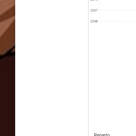
2247
2248
Reparto