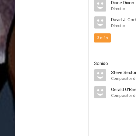
Diane Dixon
Director
David J. Cor
Director
3 más
Sonido
Steve Sexto
Compositor de
Gerald O'Bri
Compositor de