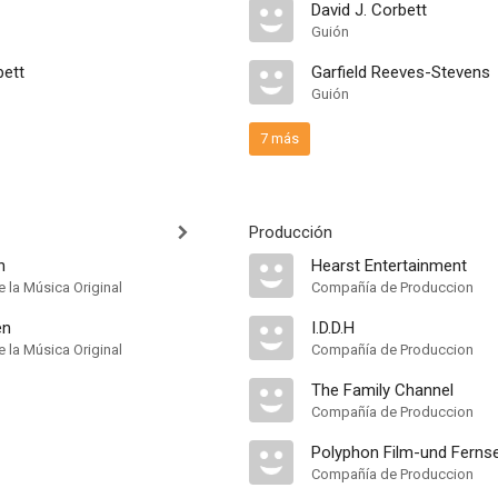
David J. Corbett
Guión
bett
Garfield Reeves-Stevens
Guión
7 más
Producción
n
Hearst Entertainment
 la Música Original
Compañía de Produccion
en
I.D.D.H
 la Música Original
Compañía de Produccion
The Family Channel
Compañía de Produccion
Polyphon Film-und Ferns
Compañía de Produccion