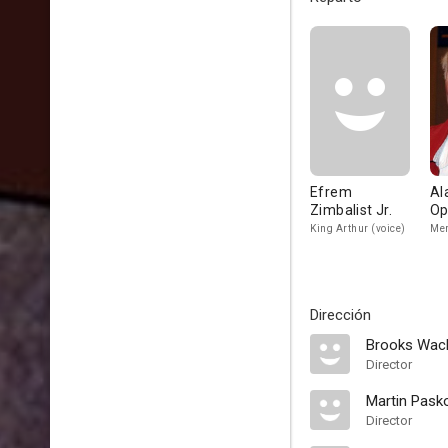
Efrem
Al
Zimbalist Jr.
Op
King Arthur (voice)
Mer
Dirección
Brooks Wach
Director
Martin Pask
Director