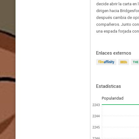
decide abrir la carta e
dirigen hacia Bridgesfor
después cambia de opin
compañeros. Junto con C
una espada forjada con 
Enlaces externos
Estadísticas
Popularidad
2243
2244
2245
2246