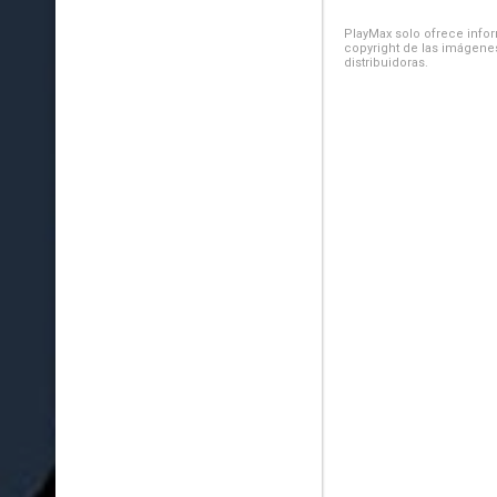
PlayMax solo ofrece inform
copyright de las imágenes
distribuidoras.