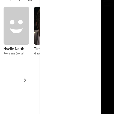
Noelle North
Tim Curry
Robby Benson
Ron Perlm
Rowanne (voice)
Gawain (voice)
Prince Valiant
Estrellas Invi
(voice)