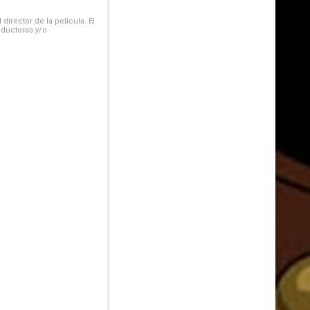
irector de la película. El
oductoras y/o