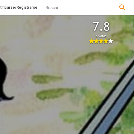
tificarse/Registrarse
7.8
6 votos