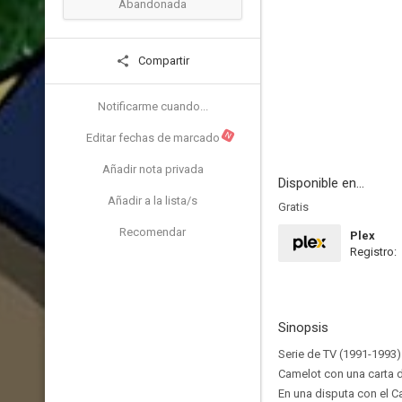
Abandonada
Compartir
Notificarme cuando...
N
Editar fechas de marcado
Añadir nota privada
Disponible en...
Añadir a la lista/s
Gratis
Recomendar
Plex
Registro:
Sinopsis
Serie de TV (1991-1993).
Camelot con una carta d
En una disputa con el Ca