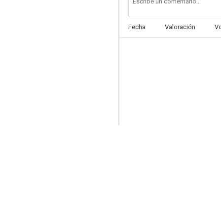
Fecha
Valoración
V
Un amor en tiempos de selfies
--
María Luisa Bemberg: El eco de mi voz
--