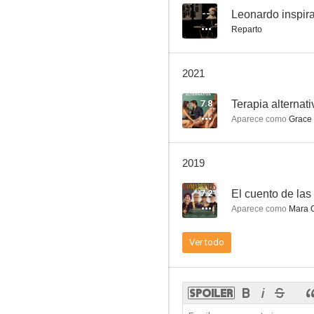
--
Leonardo inspir
Reparto
Historias de la primera vez
2021
5.0
7.8
Terapia alternati
Aparece como
Grace
2019
7.2
El cuento de la
Aparece como
Mara 
La ciénaga
Ver todo
1.0