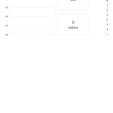
8
7
???
6
5
???
4
0
3
???
votos
2
1
???