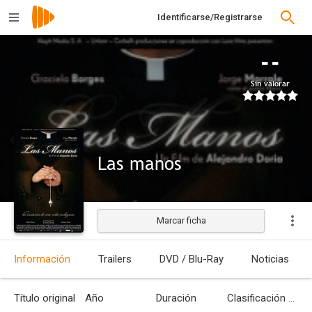
Identificarse/Registrarse
--
Sin valorar
Las manos
Marcar ficha
Estrenada
Información
Trailers
DVD / Blu-Ray
Noticias
Título original
Año
Duración
Clasificación por edades