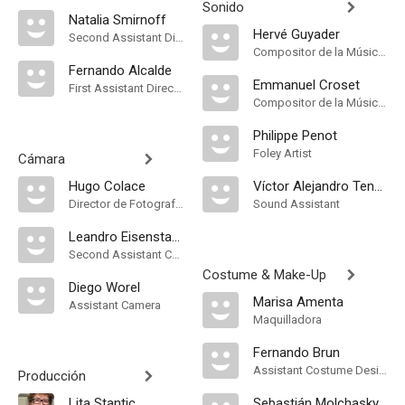
Sonido
Natalia Smirnoff
Hervé Guyader
Second Assistant Director
Compositor de la Música Original, Sound Designer
Fernando Alcalde
Emmanuel Croset
First Assistant Director
Compositor de la Música Original, Sound Mixer
Philippe Penot
Foley Artist
Cámara
Hugo Colace
Víctor Alejandro Tendler
Director de Fotografía, Camera Operator
Sound Assistant
Leandro Eisenstaedt
Second Assistant Camera
Costume & Make-Up
Diego Worel
Marisa Amenta
Assistant Camera
Maquilladora
Fernando Brun
Assistant Costume Designer
Producción
Lita Stantic
Sebastián Molchasky