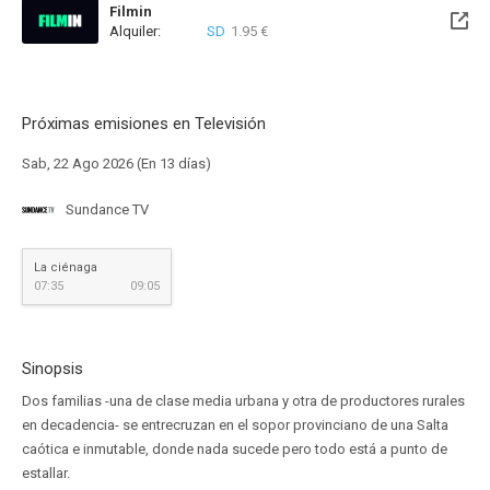
Filmin
Alquiler:
SD
1.95 €
Disponible hasta el Vie, 27 Nov 2026 (Quedan 3 meses)
Próximas emisiones en Televisión
Sab, 22 Ago 2026 (En 13 días)
Sundance TV
La ciénaga
07:35
09:05
Sinopsis
Dos familias -una de clase media urbana y otra de productores rurales
en decadencia- se entrecruzan en el sopor provinciano de una Salta
caótica e inmutable, donde nada sucede pero todo está a punto de
estallar.