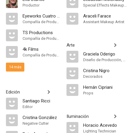
Productor
Special Effects Makeup Artist
Eyeworks Cuatro Cabezas
Araceli Farace
Compañía de Produccion
Assistant Makeup Artist
TS Productions
Compañía de Produccion
Arte
4k Films
Graciela Oderigo
Compañía de Produccion
Diseño de Producción, Dirección Artística
14 más
Cristina Nigro
Decorados
Hernán Cipriani
Edición
Props
Santiago Ricci
Editor
Iluminación
Cristina González
Negative Cutter
Horacio Acevedo
Lighting Technician