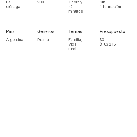
La
2001
1 hora y
Sin
ciénaga
42
información
minutos
País
Géneros
Temas
Presupuesto - Ingresos
Argentina
Drama
Familia
,
$0 -
Vida
$103.215
rural