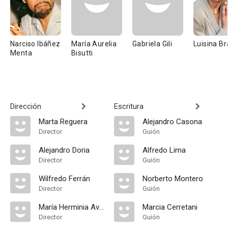
Narciso Ibáñez
María Aurelia
Gabriela Gili
Luisina B
Menta
Bisutti
Dirección
Escritura
Marta Reguera
Alejandro Casona
Director
Guión
Alejandro Doria
Alfredo Lima
Director
Guión
Wilfredo Ferrán
Norberto Montero
Director
Guión
María Herminia Avellaneda
Marcia Cerretani
Director
Guión