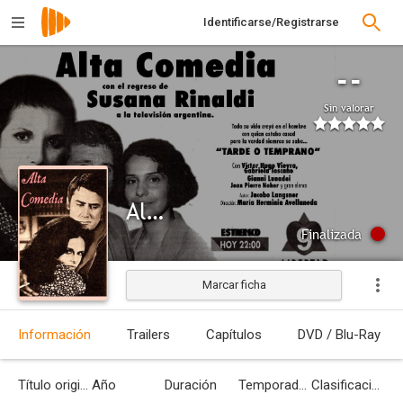
Identificarse/Registrarse
--
Sin valorar
Alta comedia
Finalizada
Marcar ficha
Información
Trailers
Capítulos
DVD / Blu-Ray
Título original
Año
Duración
Temporadas
Clasificación por edades