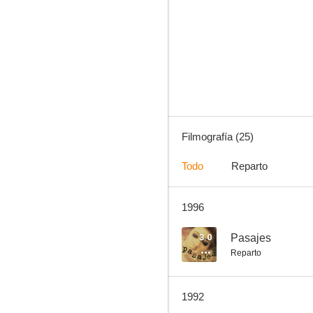
Nino
--
Filmografía (25)
Todo
Reparto
1996
El derecho a la felicidad
--
3.0
Pasajes
Reparto
1992