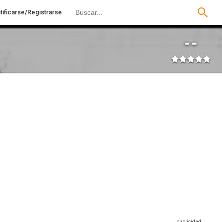
tificarse/Registrarse
--