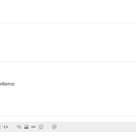
Culpable
Los de la mesa 10
Plaza Huincul 
nfierno