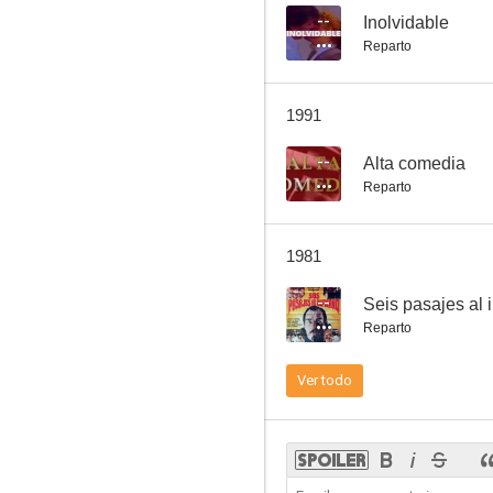
--
Inolvidable
Reparto
La calesita
1991
--
--
Alta comedia
Reparto
1981
--
Seis pasajes al i
Reparto
La serpiente de cascabel
Ver todo