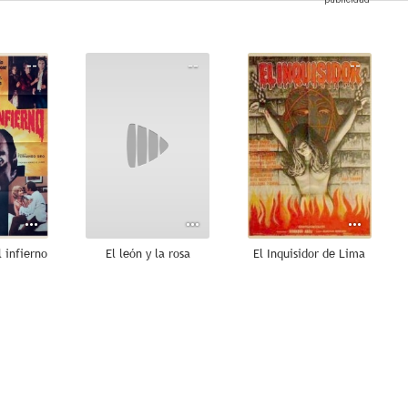
--
--
--
l infierno
El león y la rosa
El Inquisidor de Lima
--
--
--