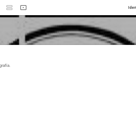
Iden
rafía.