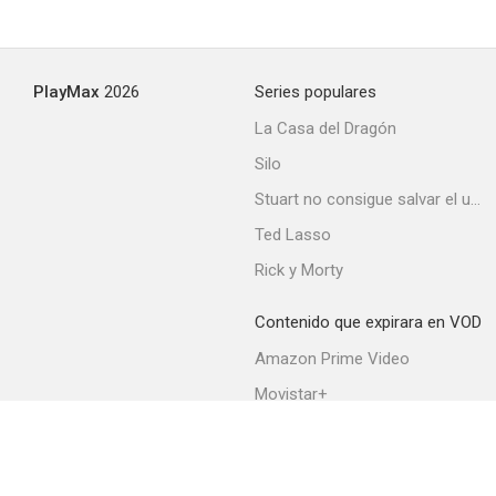
La cigarra no es un bicho
PlayMax
2026
Series populares
--
La Casa del Dragón
Silo
Stuart no consigue salvar el universo
Ted Lasso
Rick y Morty
Contenido que expirara en VOD
Obras maestras del terror: Al caer la noche
Amazon Prime Video
--
Movistar+
Netflix
Filmin