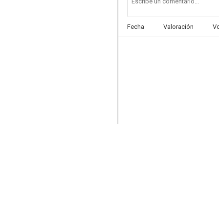
Fecha
Valoración
V
Chicho Ibáñez Serrador: historias para recordar
5.8
La alarma (Historias para no dormir)
5.5