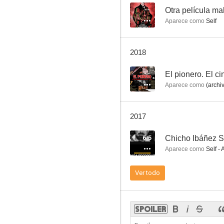
--
Otra película ma
Aparece como
Self
El trapero (Historias para no dormir)
2018
7.0
--
El pionero. El c
Aparece como
(archi
2017
6.5
Aparece como
Self - 
Dos veces Judas
Ver todo
6.5