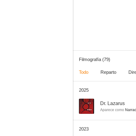
Freddy (Historias para no dormir)
10
Filmografía (79)
Todo
Reparto
Dir
2025
¿Es usted el asesino?
8.5
--
Dr. Lazarus
Aparece como
Narrad
2023