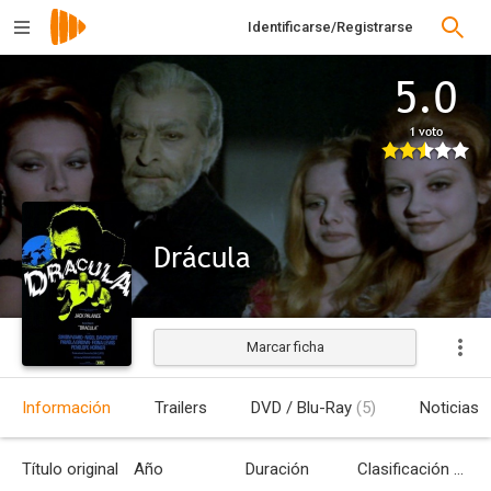
Identificarse/Registrarse
5.0
1 voto
Drácula
Marcar ficha
Estrenada
Información
Trailers
DVD / Blu-Ray
(5)
Noticias
Título original
Año
Duración
Clasificación por edades