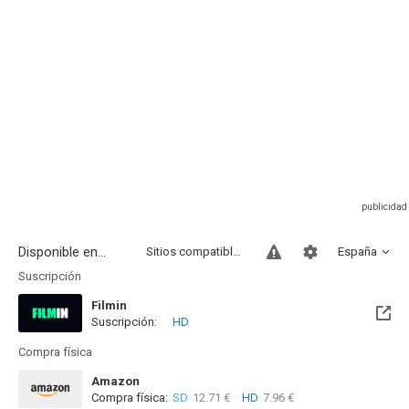
Disponible en...
Sitios compatibles
España
Suscripción
Filmin
Suscripción:
HD
Disponible hasta el Mié, 31 Dic 2031 (Quedan 5 años)
Compra física
Amazon
Compra física:
SD
12.71 €
HD
7.96 €