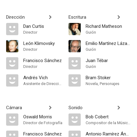
Dirección
Escritura
Dan Curtis
Richard Matheson
Director
Guión
León Klimovsky
Emilio Martínez Lázaro
Director
Guión
Francisco Sánchez
Juan Tébar
Director
Guión
Andrés Vich
Bram Stoker
Asistente de Dirección
Novela, Personajes
Cámara
Sonido
Oswald Morris
Bob Cobert
Director de Fotografía
Compositor de la Música Original
Francisco Sánchez
Antonio Ramírez Ángel