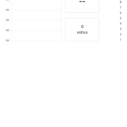
--
???
8
7
???
6
5
???
4
0
3
???
votos
2
1
???