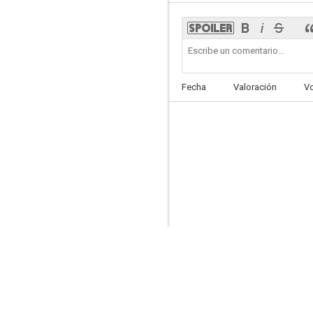
Keeping Up Appearances
Fecha
Valoración
V
--
Q.E.D.
--