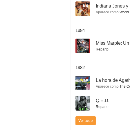
8.0
Indiana Jones y 
Aparece como
World 
El pasaje
1984
5.8
4.1
Miss Marple: Un 
Reparto
1982
9.0
La hora de Agath
Aparece como
The C
Scorpio
--
Q.E.D.
--
Reparto
Ver todo