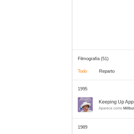
La hora de Agatha Christie
8.4
Filmografía (51)
Todo
Reparto
1995
Remington Steele
6.8
--
Keeping Up App
Aparece como
Millbu
1989