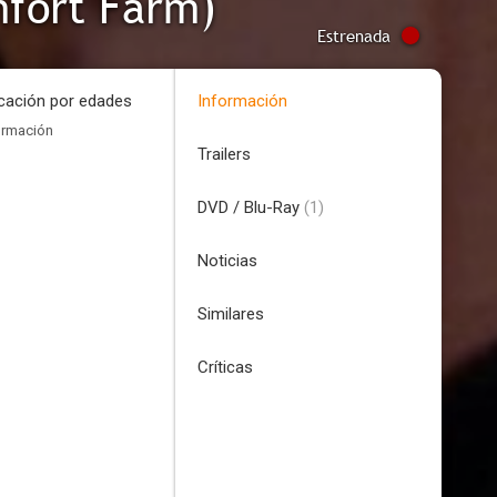
mfort Farm)
Estrenada
icación por edades
Información
ormación
Trailers
DVD / Blu-Ray
(1)
Noticias
Similares
Críticas