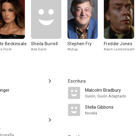
te Beckinsale
Sheila Burrell
Stephen Fry
Freddie Jones
ra Poste
Ada Doom
Mybug
Adam Lambsbreath
Escritura
inger
Malcolm Bradbury
Guión, Guión Adaptado
Stella Gibbons
Novela
r
tografía