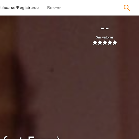
tificarse/Registrarse
--
Sin valorar