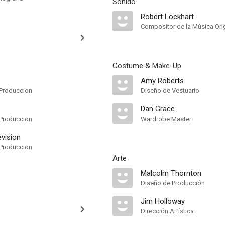
Sonido
Robert Lockhart
Compositor de la Música Orig
Costume & Make-Up
Amy Roberts
Produccion
Diseño de Vestuario
Dan Grace
Produccion
Wardrobe Master
vision
Produccion
Arte
Malcolm Thornton
Diseño de Producción
Jim Holloway
Dirección Artística