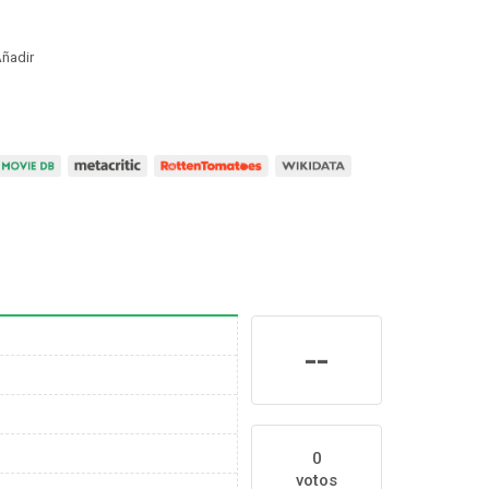
ñadir
--
0
votos