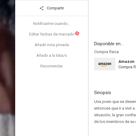
Compartir
Notificarme cuando...
N
Editar fechas de marcado
Disponible en...
Añadir nota privada
Compra física
Añadir a la lista/s
Amazon
Recomendar
Compra fí
Sinopsis
Una joven que se desenv
entonces que ir a vivir
situación, la gran confi
de los miembros de su n