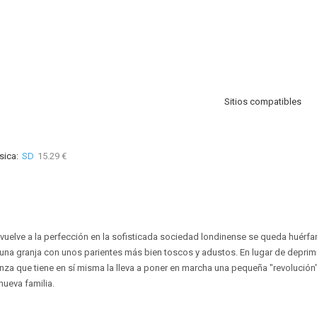
Sitios compatibles
sica:
SD
15.29 €
uelve a la perfección en la sofisticada sociedad londinense se queda huérfa
 a una granja con unos parientes más bien toscos y adustos. En lugar de deprim
anza que tiene en sí misma la lleva a poner en marcha una pequeña "revolución
ueva familia.