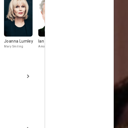
Joanna Lumley
Ian McKellen
Miriam
Rufus Sewe
Margolyes
Mary Smiling
Amos Starkadder
Seth Starkadde
Mrs. Beetle