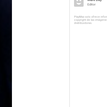
Editor
PlayMax solo ofrece inform
copyright de las imágenes
distribuidoras.