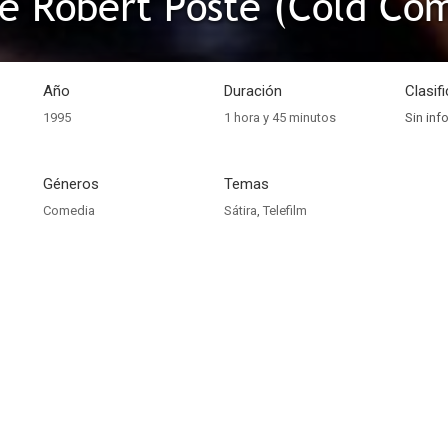
de Robert Poste (Cold Co
Año
Duración
Clasif
1995
1 hora y 45 minutos
Sin inf
Géneros
Temas
Comedia
Sátira
,
Telefilm