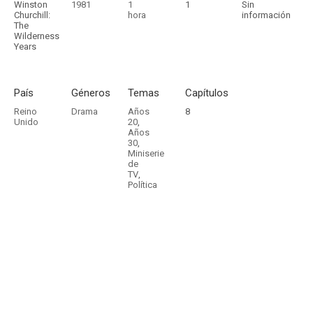
Winston
1981
1
1
Sin
Churchill:
hora
información
The
Wilderness
Years
País
Géneros
Temas
Capítulos
Reino
Drama
Años
8
Unido
20
,
Años
30
,
Miniserie
de
TV
,
Política