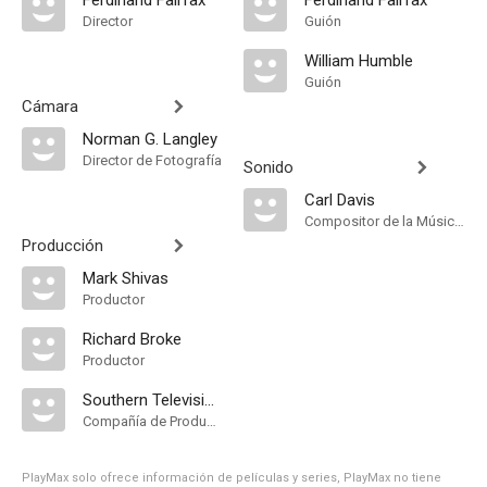
Ferdinand Fairfax
Ferdinand Fairfax
Director
Guión
William Humble
Guión
Cámara
Norman G. Langley
Director de Fotografía
Sonido
Carl Davis
Compositor de la Música Original
Producción
Mark Shivas
Productor
Richard Broke
Productor
Southern Television
Compañía de Produccion
PlayMax solo ofrece información de películas y series, PlayMax no tiene