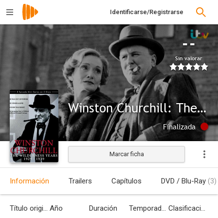
Identificarse/Registrarse
--
Sin valorar
Winston Churchill: The Wilderness Years
Finalizada
Marcar ficha
Información
Trailers
Capítulos
DVD / Blu-Ray
(3)
Título original
Año
Duración
Temporadas
Clasificación por edades