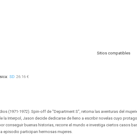
Sitios compatibles
sica:
SD
26.16 €
dios (1971-1972). Spin-off de "Department S", retoma las aventuras del mujer
e la Interpol, Jason decide dedicarse de lleno a escribir novelas cuyo protago
por conseguir buenas historias, recorre el mundo e investiga ciertos casos ba
ada episodio participan hermosas mujeres.