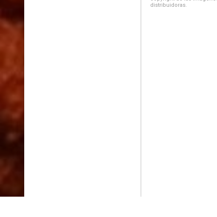
distribuidoras.
PlayMax
2026
Series populares