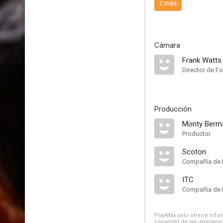
2 más
Cámara
Frank Watts
Director de Fo
Producción
Monty Berm
Productor
Scoton
Compañía de 
ITC
Compañía de 
PlayMax solo ofrece inform
copyright de las imágenes