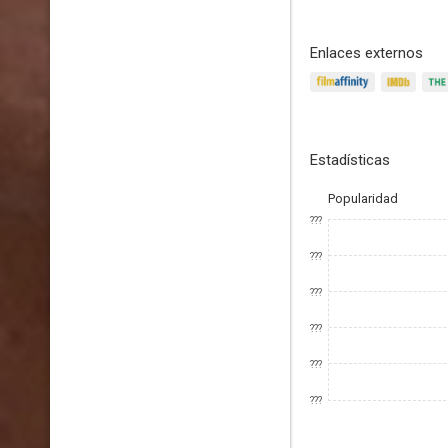
Enlaces externos
Estadísticas
Popularidad
???
???
???
???
???
???