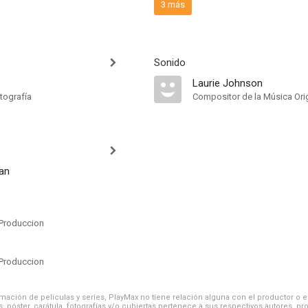
3 más
Sonido
Laurie Johnson
tografía
Compositor de la Música Orig
an
Produccion
Produccion
ación de películas y series, PlayMax no tiene relación alguna con el productor o el d
, póster, carátula, fotografías y/o cubiertas pertenece a sus respectivos autores, pr