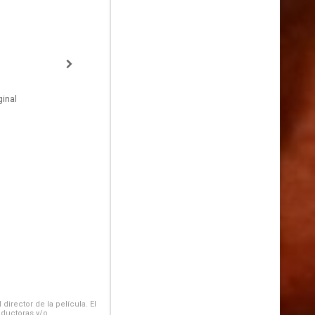
inal
irector de la película. El
oductoras y/o