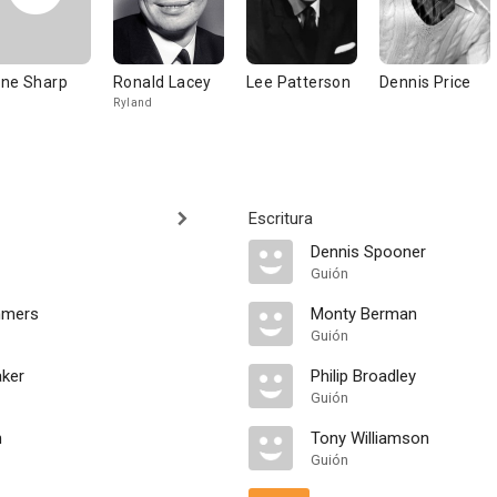
ne Sharp
Ronald Lacey
Lee Patterson
Dennis Price
Ryland
Escritura
Dennis Spooner
Guión
mmers
Monty Berman
Guión
ker
Philip Broadley
Guión
n
Tony Williamson
Guión