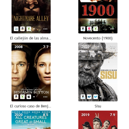
El callejón de las almas perdidas
Novecento (1900)
2008
7.7
2022
7.0
El curioso caso de Benjamin Button
Sisu
2020
8.5
2019
7.9