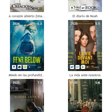
A corazón abierto (Una creación del Señor)
El diario de Noah
2024
5.3
2025
5.5
Miedo en las profundidades
La vida ante nosotros
2025
7.3
2025
5.4