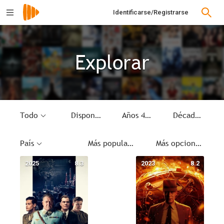
Identificarse/Registrarse
Explorar
Todo
Disponible
Años 40
Década
País
Más populares
Más opciones
2025
8.3
2023
8.2