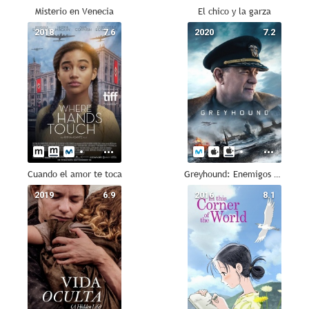
Misterio en Venecia
El chico y la garza
2018
7.6
2020
7.2
Cuando el amor te toca
Greyhound: Enemigos bajo el mar
2019
6.9
2016
8.1