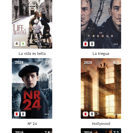
La vida es bella
La tregua
2024
7.8
2020
8.3
Nº 24
Hollywood
2019
7.8
2016
7.2