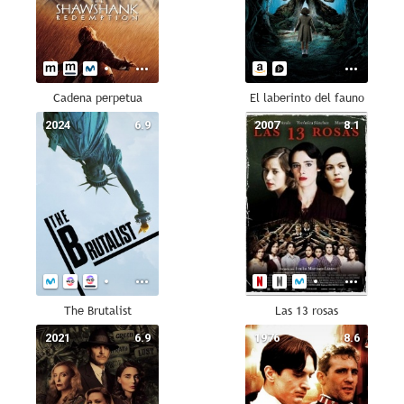
Cadena perpetua
El laberinto del fauno
2024
6.9
2007
8.1
The Brutalist
Las 13 rosas
2021
6.9
1976
8.6