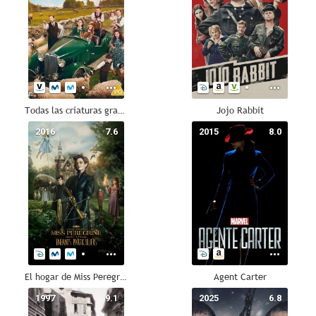
Todas las criaturas grandes y pequeñas
Jojo Rabbit
2016
7.6
2015
8.0
El hogar de Miss Peregrine para niños peculiares
Agent Carter
1997
9.1
2025
6.8