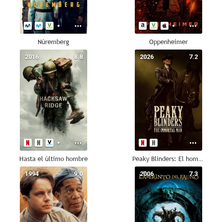
Núremberg
Oppenheimer
2016
8.8
2026
7.2
Hasta el último hombre
Peaky Blinders: El hombre inmortal
1994
9.0
2006
7.3