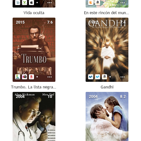
Vida oculta
En este rincón del mundo
2015
7.6
1982
7.4
Trumbo. La lista negra de Hollywood
Gandhi
2004
10
2004
8.2