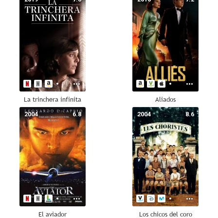
La trinchera infinita
Aliados
2004
6.8
2004
8.6
El aviador
Los chicos del coro