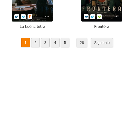
La buena letra
Frontera
...
1
2
3
4
5
28
Siguiente