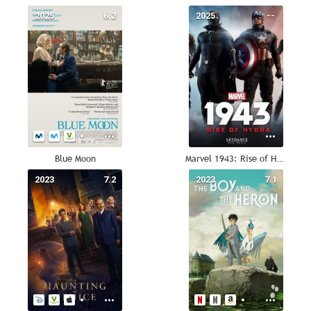
2025
6.2
2025
--
Blue Moon
Marvel 1943: Rise of Hydra
2023
7.2
2023
7.1