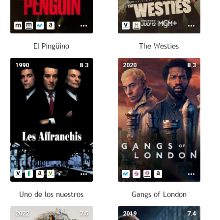
El Pingüino
The Westies
1990
8.3
2020
8.3
Uno de los nuestros
Gangs of London
2022
7.5
2019
7.4