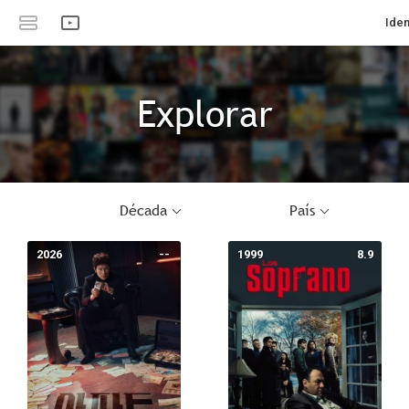
Iden
Explorar
Década
País
2026
--
1999
8.9