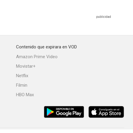
Contenido que expirara en VOD
Amazon Prime Video
Movistar+
Netflix
Filmin
HBO Max