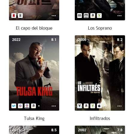
El capo del bloque
Los Soprano
2022
8.1
2006
8.2
Tulsa King
Infiltrados
2015
8.5
2002
7.8