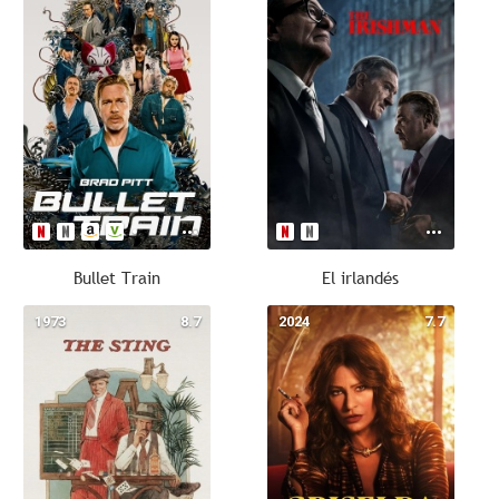
Bullet Train
El irlandés
1973
8.7
2024
7.7