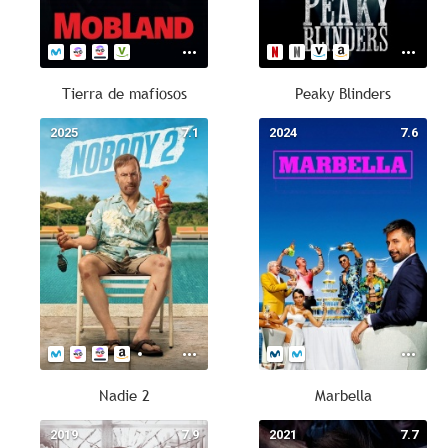
Tierra de mafiosos
Peaky Blinders
2025
7.1
2024
7.6
Nadie 2
Marbella
2019
7.9
2021
7.7