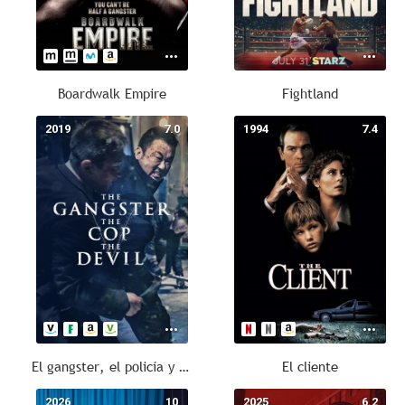
Boardwalk Empire
Fightland
2019
7.0
1994
7.4
El gangster, el policía y el diablo
El cliente
2026
10
2025
6.2