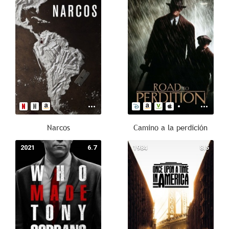
Narcos
Camino a la perdición
2021
6.7
1984
8.5