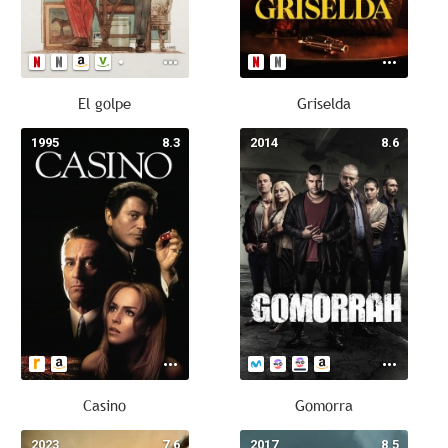
El golpe
Griselda
1995
8.3
2014
8.6
Casino
Gomorra
2023
7.6
2017
8.5