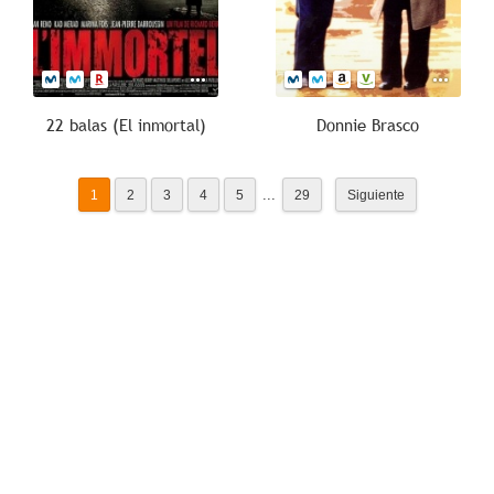
22 balas (El inmortal)
Donnie Brasco
...
1
2
3
4
5
29
Siguiente