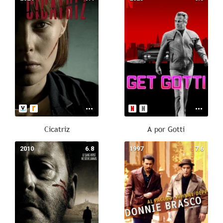
Cicatriz
A por Gotti
2010
6.8
1997
7.6