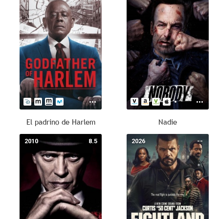
El padrino de Harlem
Nadie
2010
8.5
2026
--