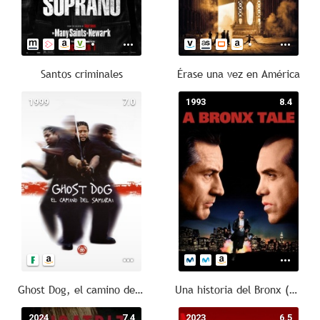
Santos criminales
Érase una vez en América
1999
7.0
1993
8.4
Ghost Dog, el camino del samurái
Una historia del Bronx (A Bronx Tale)
2024
7.4
2023
6.5