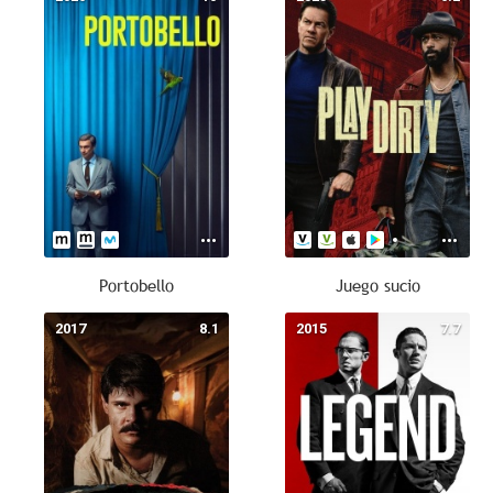
Portobello
Juego sucio
2017
8.1
2015
7.7