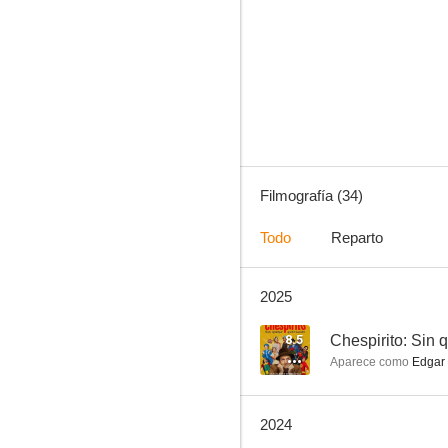
Belascoarán
7.8
Filmografía (34)
Todo
Reparto
2025
El baile de los 41
6.0
8.5
Chespirito: Sin 
Aparece como
Edgar 
2024