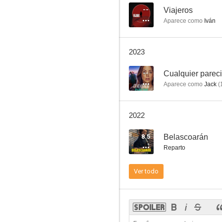
--
Viajeros
Aparece como
Iván
¡Amigos x siempre!
2023
1.0
--
Cualquier parec
Aparece como
Jack
(
2022
8.5
Belascoarán
Reparto
Ni tuyo, ni mía
Ver todo
--