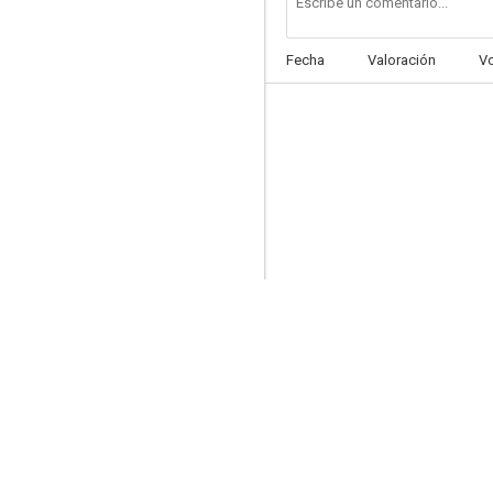
Fecha
Valoración
V
Mi maestra se comió a mi amigo
--
3 familias
--