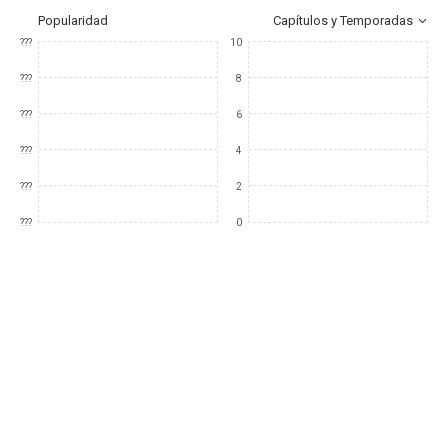
Popularidad
Capítulos y Temporadas
???
10
???
8
???
6
???
4
???
2
???
0