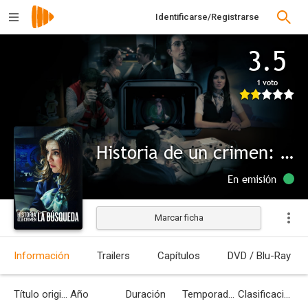
Identificarse/Registrarse
3.5
1 voto
Historia de un crimen: La búsqueda
En emisión
Marcar ficha
Información
Trailers
Capítulos
DVD / Blu-Ray
Título original
Año
Duración
Temporadas
Clasificación por edades