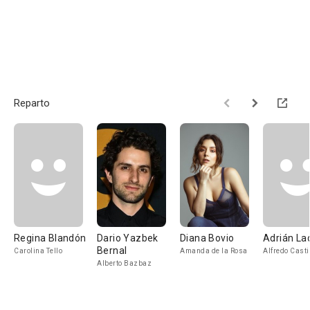
Reparto
Regina Blandón
Dario Yazbek
Diana Bovio
Adrián La
Bernal
Carolina Tello
Amanda de la Rosa
Alfredo Casti
Alberto Bazbaz