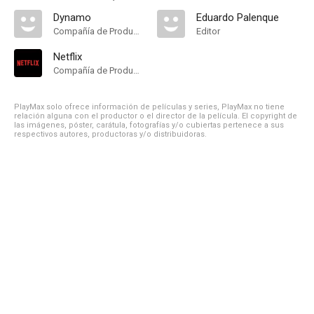
Dynamo
Eduardo Palenque
Compañía de Produccion
Editor
Netflix
Compañía de Produccion
PlayMax solo ofrece información de películas y series, PlayMax no tiene
relación alguna con el productor o el director de la película. El copyright de
las imágenes, póster, carátula, fotografías y/o cubiertas pertenece a sus
respectivos autores, productoras y/o distribuidoras.