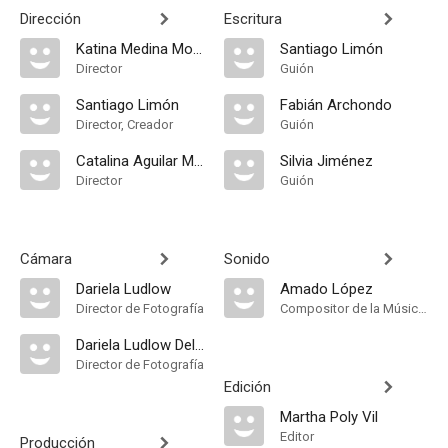
Dirección
Escritura
Katina Medina Mora
Santiago Limón
Director
Guión
Santiago Limón
Fabián Archondo
Director, Creador
Guión
Catalina Aguilar Mastretta
Silvia Jiménez
Director
Guión
Cámara
Sonido
Dariela Ludlow
Amado López
Director de Fotografía
Compositor de la Música Original, Música
Dariela Ludlow Deloya
Director de Fotografía
Edición
Martha Poly Vil
Editor
Producción