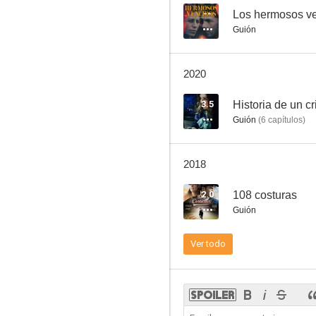
--
Los hermosos v
Guión
2020
3.5
Historia de un 
Guión
(
6
capítulos
)
2018
2.0
108 costuras
Guión
Ver todo