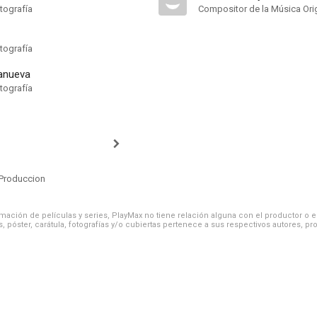
tografía
Compositor de la Música Orig
tografía
lanueva
tografía
Produccion
ación de películas y series, PlayMax no tiene relación alguna con el productor o el d
, póster, carátula, fotografías y/o cubiertas pertenece a sus respectivos autores, pr