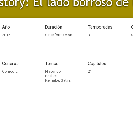
tory: El lado borroso de 
Año
Duración
Temporadas
2016
Sin información
3
S
Géneros
Temas
Capítulos
Comedia
Histórico
,
21
Política
,
Remake
,
Sátira