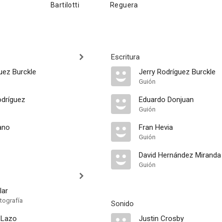
Bartilotti
Reguera
Escritura
uez Burckle
Jerry Rodríguez Burckle
Guión
dríguez
Eduardo Donjuan
Guión
ano
Fran Hevia
Guión
David Hernández Miranda
Guión
lar
tografía
Sonido
 Lazo
Justin Crosby