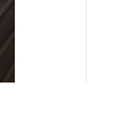
PlayMax
2026
Series populares
La Casa del Dragón
Silo
Stuart no consigue salvar el universo