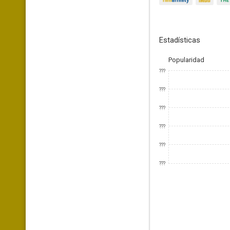
Estadísticas
Popularidad
???
???
???
???
???
???