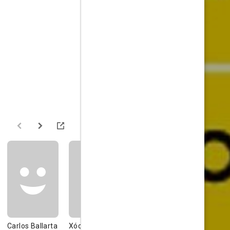
Carlos Ballarta
Xóchitl
Hugo Blanquet
Liz Gallard