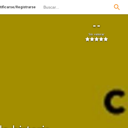
tificarse/Registrarse
--
Sin valorar