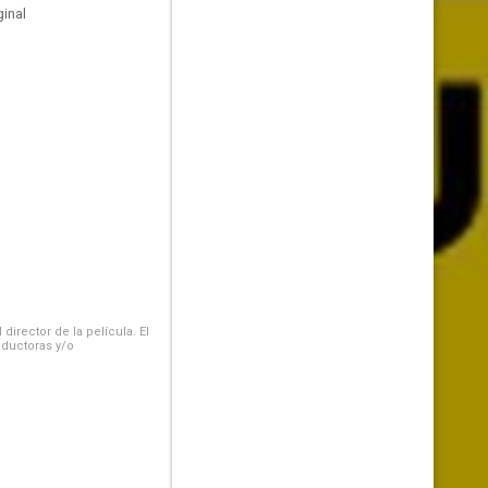
inal
irector de la película. El
oductoras y/o