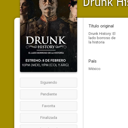
Drunk His
Título original
Drunk History: El
lado borroso de
la historia
País
México
Siguiendo
Pendiente
Favorita
Finalizada