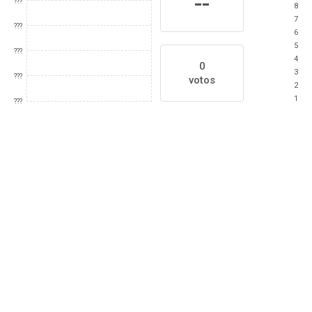
--
???
8
7
???
6
5
???
4
0
3
???
votos
2
1
???