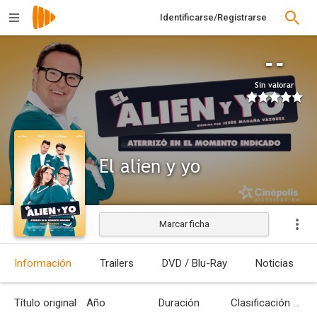
Identificarse/Registrarse
--
Sin valorar
El alien y yo
Marcar ficha
Estrenada
Información
Trailers
DVD / Blu-Ray
Noticias
Título original
Año
Duración
Clasificación por edades