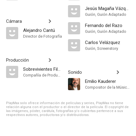
Jesús Magaña Vázquez
Guión, Guión Adaptado
Cámara
Fernando del Razo
Alejandro Cantú
Guión, Guión Adaptado
Director de Fotografía
Carlos Velázquez
Guión, Screenstory
Producción
Sobrevivientes Films
Sonido
Compañía de Produccion
Emilio Kauderer
Compositor de la Música Original
PlayMax solo ofrece información de películas y series, PlayMax no tiene
relación alguna con el productor o el director de la película. El copyright de
las imágenes, póster, carátula, fotografías y/o cubiertas pertenece a sus
respectivos autores, productoras y/o distribuidoras.