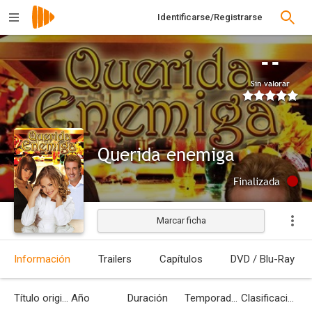
Identificarse/Registrarse
--
Sin valorar
Querida enemiga
Finalizada
Marcar ficha
Información
Trailers
Capítulos
DVD / Blu-Ray
Título original
Año
Duración
Temporadas
Clasificación por edades