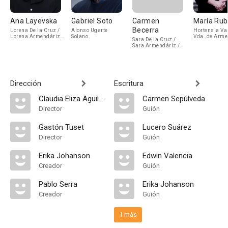
Ana Layevska
Gabriel Soto
Carmen
María Rub
Becerra
Lorena De la Cruz /
Alonso Ugarte
Hortensia Val
Lorena Armendáriz
Solano
Vda. de Arme
Sara De la Cruz /
Ruiz de Mendiola
Sara Armendáriz /
Sara Vda. de Cuenca
Dirección
Escritura
Claudia Eliza Aguilar
Carmen Sepúlveda
Director
Guión
Gastón Tuset
Lucero Suárez
Director
Guión
Erika Johanson
Edwin Valencia
Creador
Guión
Pablo Serra
Erika Johanson
Creador
Guión
1 más