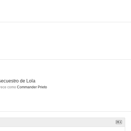
cida
Erótica
Alfred García: Desde que tú estás
--
--
--
secuestro de Lola
rece como
Commander Prieto
 de Lola
La traición
Mercenarios de la Muerte
--
--
--