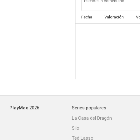
Fecha
Valoración
V
Pepita Jiménez
--
PlayMax
2026
Series populares
La Choca
La Casa del Dragón
--
Silo
Ted Lasso