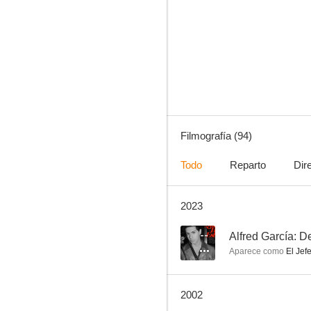
La noche de la iguana
6.3
Filmografía (94)
Todo
Reparto
Dir
2023
La red
6.0
--
Alfred García: D
Aparece como
El Jef
2002