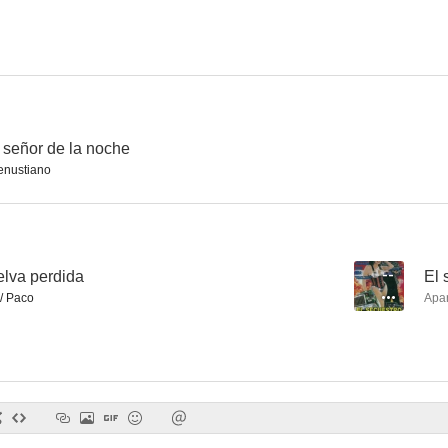
Volando hacia Río de Janeiro
Enamorada
Fuga sui
--
--
 señor de la noche
nustiano
selva perdida
--
El 
/ Paco
Apa
Las amantes del señor de la noche
El tesoro de la selva perdida
El secuestro
--
--