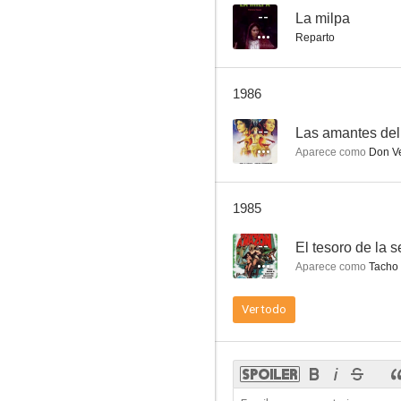
--
La milpa
Reparto
Del odio nace el amor
1986
--
--
Las amantes del
Aparece como
Don Ve
1985
--
El tesoro de la 
Aparece como
Tacho 
La milpa
Ver todo
--