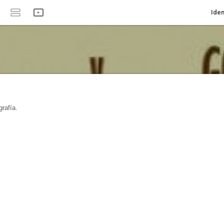
Iden
rafía.