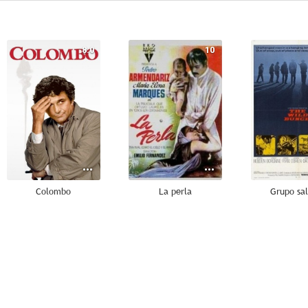
8.0
10
Colombo
La perla
Grupo sa
7.0
7.0