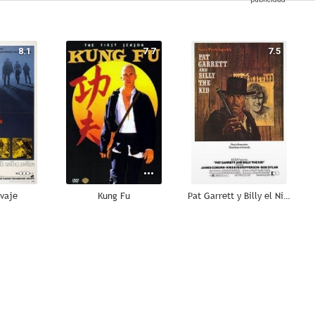
8.1
7.7
7.5
lvaje
Kung Fu
Pat Garrett y Billy el Niño
6.8
6.7
6.5