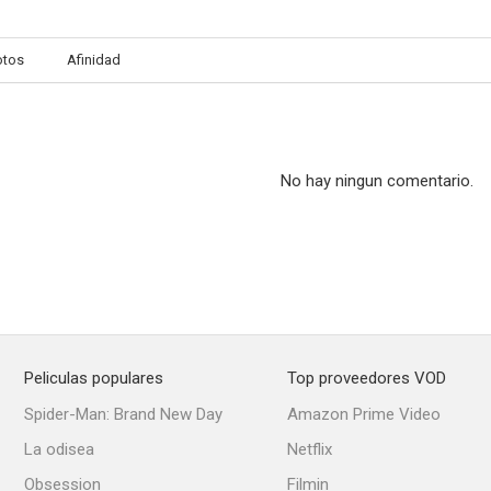
otos
Afinidad
México Norte
Zona roja
--
--
No hay ningun comentario.
Peliculas populares
Top proveedores VOD
La chamuscada (Tierra y libertad)
The Phantom Gunslinger
El crepúsculo 
Spider-Man: Brand New Day
Amazon Prime Video
--
--
La odisea
Netflix
Obsession
Filmin