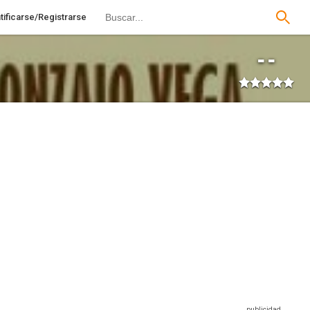
tificarse/Registrarse
--