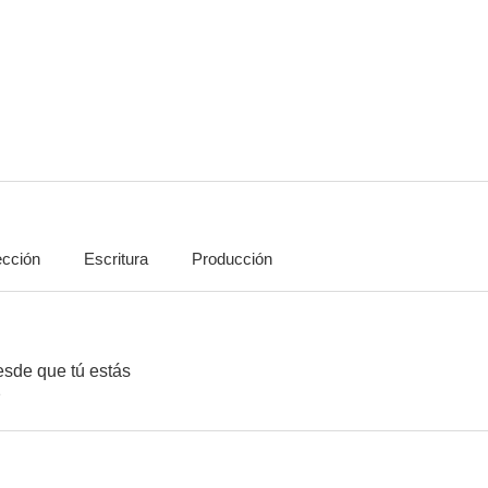
Reportaje
María Candelaria (Xochimilco)
El fugit
6.1
6.1
ección
Escritura
Producción
El regreso de los siete magníficos
Quiero la cabeza de Alfredo García
Bajo el v
6.0
5.0
esde que tú estás
e