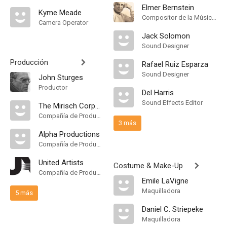
Elmer Bernstein
Kyme Meade
Compositor de la Música Original
Camera Operator
Jack Solomon
Sound Designer
Producción
Rafael Ruiz Esparza
Sound Designer
John Sturges
Productor
Del Harris
Sound Effects Editor
The Mirisch Corporation
Compañía de Produccion
3 más
Alpha Productions
Compañía de Produccion
United Artists
Costume & Make-Up
Compañía de Produccion
Emile LaVigne
Maquilladora
5 más
Daniel C. Striepeke
Maquilladora