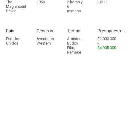
The
1960
2 horas y
12+
Magnificent
6
Seven
minutos
País
Géneros
Temas
Presupuesto - Ingresos
Estados
Aventuras
,
Amistad
,
$2.000.000
Unidos
Western
Buddy
-
Film
,
$4.905.000
Remake