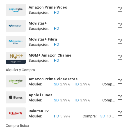
Amazon Prime Video
Suscripción:
HD
Movistar+
Suscripción:
HD
Disponible hasta el Mié, 30 Sep 2026 (Queda 1 mes)
Movistar+ Fibra
Suscripción:
HD
Disponible hasta el Mié, 30 Sep 2026 (Queda 1 mes)
MGM+ Amazon Channel
Suscripción:
HD
Alquiler y Compra
Amazon Prime Video Store
Alquiler:
SD
2.99 €
HD
2.99 €
Compra:
SD
6
Apple iTunes
Alquiler:
SD
3.99 €
HD
3.99 €
Compra:
SD
6
Rakuten TV
Alquiler:
HD
3.99 €
Compra:
SD
10.99 €
HD
Compra física