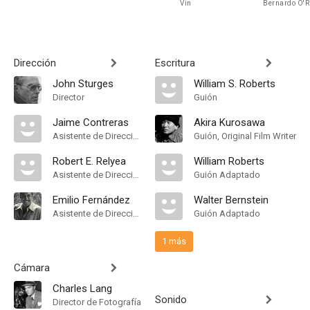
Vin
Bernardo O'Re
Dirección
Escritura
John Sturges
William S. Roberts
Director
Guión
Jaime Contreras
Akira Kurosawa
Asistente de Dirección
Guión, Original Film Writer
Robert E. Relyea
William Roberts
Asistente de Dirección
Guión Adaptado
Emilio Fernández
Walter Bernstein
Asistente de Dirección
Guión Adaptado
1 más
Cámara
Charles Lang
Sonido
Director de Fotografía