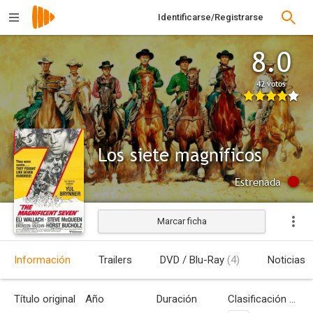
Identificarse/Registrarse
8.0
42 votos
Los siete magníficos
Estrenada
Marcar ficha
Información
Trailers
DVD / Blu-Ray
(4)
Noticias
Título original
Año
Duración
Clasificación por edades