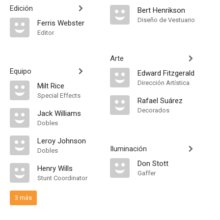
Edición
Bert Henrikson
Diseño de Vestuario
Ferris Webster
Editor
Arte
Equipo
Edward Fitzgerald
Dirección Artística
Milt Rice
Special Effects
Rafael Suárez
Decorados
Jack Williams
Dobles
Leroy Johnson
Iluminación
Dobles
Don Stott
Henry Wills
Gaffer
Stunt Coordinator
3 más