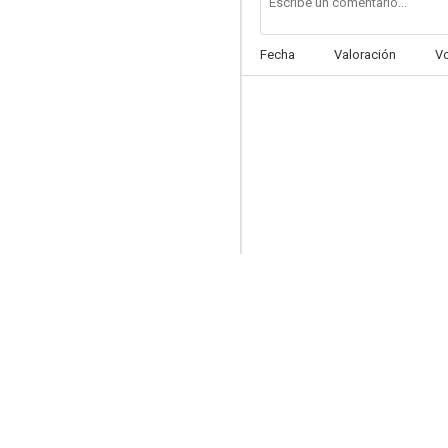
Fecha
Valoración
V
La conquista de un imperio
--
El enemigo
--