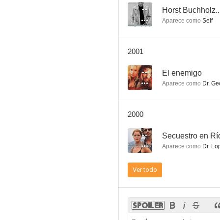
--
Horst Buchholz.
Aparece como
Self
De Dunkerque a la victoria
2001
6.0
--
El enemigo
Aparece como
Dr. Ge
2000
--
Secuestro en Rí
Aparece como
Dr. Lo
El tren de los espías
Ver todo
5.0