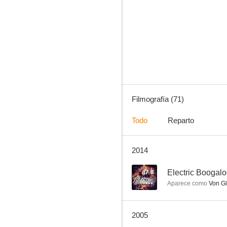
La conquista del oeste
7.9
Filmografía (71)
Todo
Reparto
2014
Los ángeles de Charlie
6.8
7.8
Electric Boogalo
Aparece como
Von Gle
2005