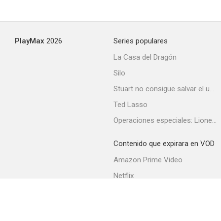
Robinson
PlayMax
2026
Series populares
--
La Casa del Dragón
Silo
Stuart no consigue salvar el universo
Ted Lasso
Operaciones especiales: Lioness
Contenido que expirara en VOD
Un amor de París
Amazon Prime Video
--
Netflix
Filmin
Movistar+