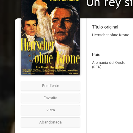
Un rey s
Título original
Herrscher ohne Krone
País
Alemania del Oeste
(RFA)
Pendiente
Favorita
Vista
Abandonada