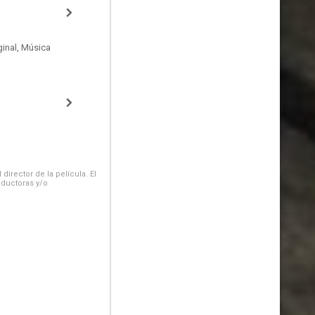
inal, Música
irector de la película. El
oductoras y/o