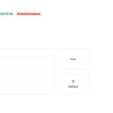
--
0
votos