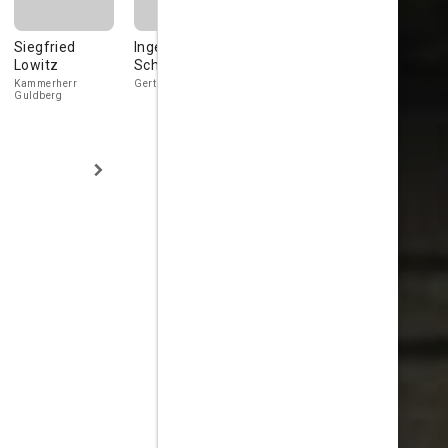
Siegfried
Ingeborg
Helmuth
Günther
Lowitz
Schöner
Lohner
Hadank
Kammerherr
Gertrud von Eyben
Kammerherr Graf
Guldberg
Holck