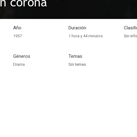
in corona
Año
Duración
Clasif
1957
1 hora y 44 minutos
Sin inf
Géneros
Temas
Drama
Sin temas