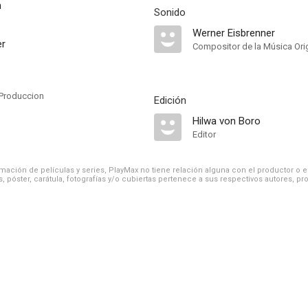
n
Sonido
Werner Eisbrenner
er
Compositor de la Música Orig
Produccion
Edición
Hilwa von Boro
Editor
ación de películas y series, PlayMax no tiene relación alguna con el productor o el d
, póster, carátula, fotografías y/o cubiertas pertenece a sus respectivos autores, pr