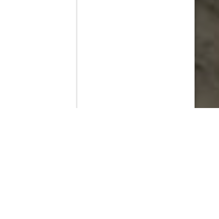
Contenido que expirara en VOD
Amazon Prime Video
Netflix
Filmin
Movistar+
Movistar+ Fibra