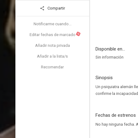
Compartir
Notificarme cuando...
N
Editar fechas de marcado
Añadir nota privada
Disponible en...
Añadir a la lista/s
Sin información
Recomendar
Sinopsis
Un psiquiatra alemán ll
confirme la incapacidad
Fechas de estrenos
No hay ninguna fecha.
A