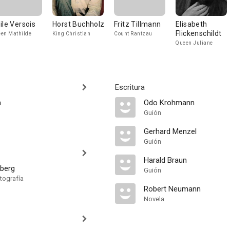
ile Versois
Horst Buchholz
Fritz Tillmann
Elisabeth
Flickenschildt
en Mathilde
King Christian
Count Rantzau
Queen Juliane
Escritura
n
Odo Krohmann
Guión
Gerhard Menzel
Guión
Harald Braun
dberg
Guión
tografía
Robert Neumann
Novela