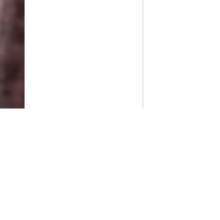
PlayMax
2026
Series populares
La Casa del Dragón
Silo
Ted Lasso
Stuart no consigue salvar el universo
Operaciones especiales: Lioness