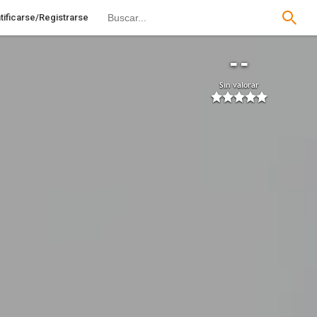
tificarse/Registrarse
--
Sin valorar