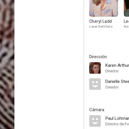
Cheryl Ladd
Le
Liane DeVilliers
Ni
Dirección
Karen Arthu
Director
Danielle Stee
Creador
Cámara
Paul Lohma
Director de Fo