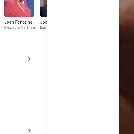
Joan Fontaine
Joanna Pacula
Horst Buchholz
Zach Galli
Alexandra Markham
Marissa Freilich
Martin Goertz
Robert DeVilli