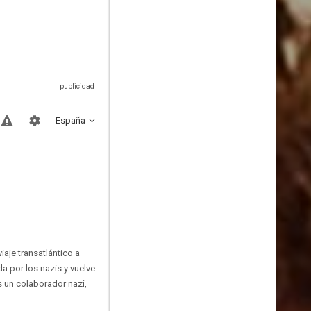
España
iaje transatlántico a
a por los nazis y vuelve
s un colaborador nazi,