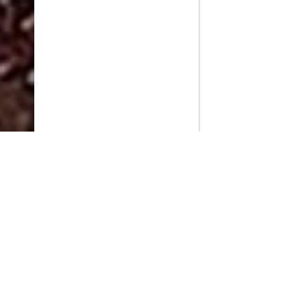
PlayMax
2026
Series populares
La Casa del Dragón
Silo
Stuart no consigue salvar el universo
Ted Lasso
Operaciones especiales: Lioness