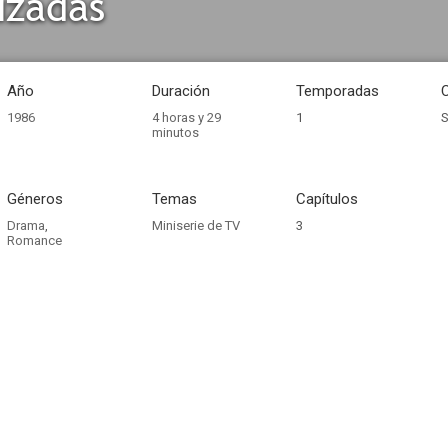
uzadas
Año
Duración
Temporadas
1986
4 horas y 29
1
S
minutos
Géneros
Temas
Capítulos
Drama
,
Miniserie de TV
3
Romance