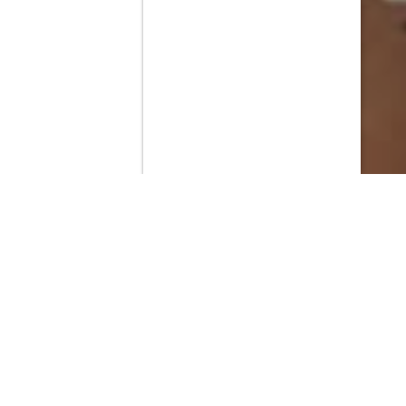
Contenido que expirara en VOD
Amazon Prime Video
Netflix
Filmin
Movistar+
Movistar+ Fibra