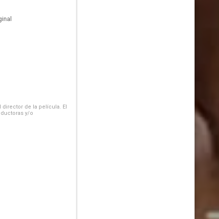
inal
irector de la película. El
oductoras y/o