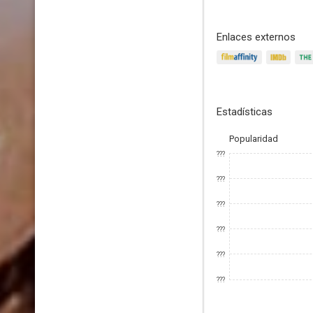
Enlaces externos
Estadísticas
Popularidad
???
???
???
???
???
???