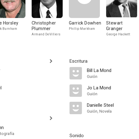
e Horsley
Christopher
Garrick Dowhen
Stewart
Plummer
Granger
ck Burnham
Phillip Markham
Armand DeVilliers
George Hackett
Escritura
r
Bill La Mond
Guión
l
Jo La Mond
Guión
Danielle Steel
Guión, Novela
nn
tografía
Sonido