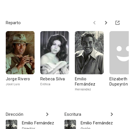
Reparto
Jorge Rivero
Rebeca Silva
Emilio
Elizabeth
Fernández
Dupeyrón
José Luis
Erótica
Hernández
Dirección
Escritura
Emilio Fernández
Emilio Fernández
Director
Guión