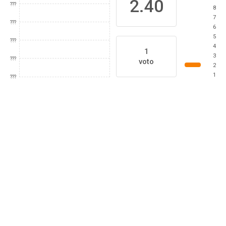
2.40
???
8
7
???
6
5
???
4
1
3
???
voto
2
1
???