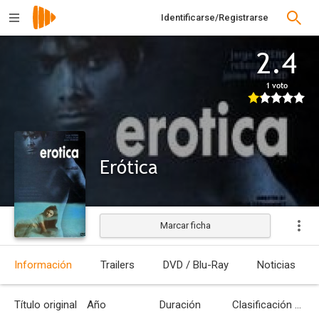
Identificarse/Registrarse
2.4
1 voto
Erótica
Marcar ficha
Información
Trailers
DVD / Blu-Ray
Noticias
Título original
Año
Duración
Clasificación por edades