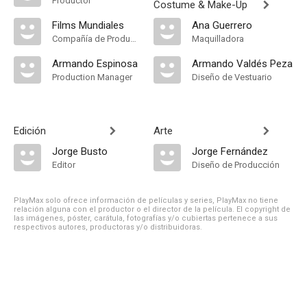
Productor
Costume & Make-Up
Films Mundiales
Ana Guerrero
Compañía de Produccion
Maquilladora
Armando Espinosa
Armando Valdés Peza
Production Manager
Diseño de Vestuario
Edición
Arte
Jorge Busto
Jorge Fernández
Editor
Diseño de Producción
PlayMax solo ofrece información de películas y series, PlayMax no tiene
relación alguna con el productor o el director de la película. El copyright de
las imágenes, póster, carátula, fotografías y/o cubiertas pertenece a sus
respectivos autores, productoras y/o distribuidoras.