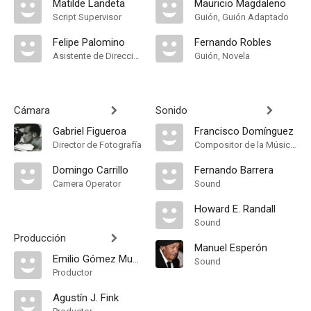
Matilde Landeta
Mauricio Magdaleno
Script Supervisor
Guión, Guión Adaptado
Felipe Palomino
Fernando Robles
Asistente de Dirección
Guión, Novela
Cámara
Sonido
Gabriel Figueroa
Francisco Domínguez
Director de Fotografía
Compositor de la Música Original
Domingo Carrillo
Fernando Barrera
Camera Operator
Sound
Howard E. Randall
Sound
Producción
Manuel Esperón
Emilio Gómez Muriel
Sound
Productor
Agustín J. Fink