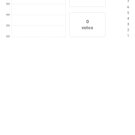
7
???
6
5
???
4
0
3
???
votos
2
1
???