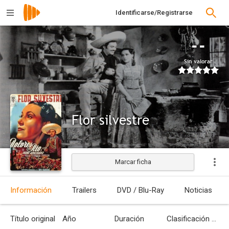
Identificarse/Registrarse
--
Sin valorar
Flor silvestre
Marcar ficha
Estrenada
Información
Trailers
DVD / Blu-Ray
Noticias
Título original
Año
Duración
Clasificación por edades