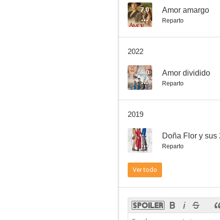
7.0
Amor amargo
Reparto
Verano de amor
2022
--
6.0
Amor dividido
Reparto
2019
--
Doña Flor y sus
Reparto
Niña... amada mía
Ver todo
--