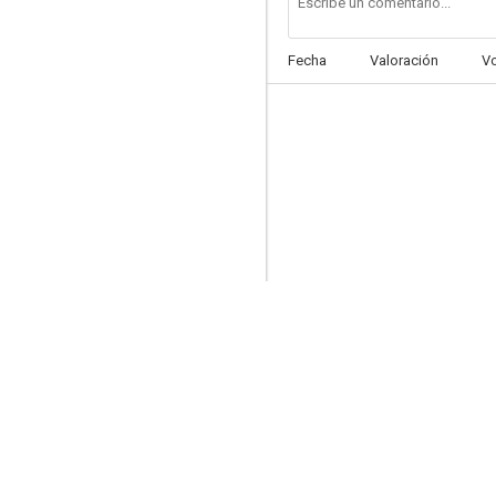
Fecha
Valoración
V
Flor silvestre