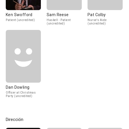
Ken Swofford
Sam Reese
Pat Colby
Patient (uncredited)
Haskell - Patient
Nurse's Aide
(uncredited)
(uncredited)
Dan Dowling
Officer at Christmas
Party (uncredited)
Dirección