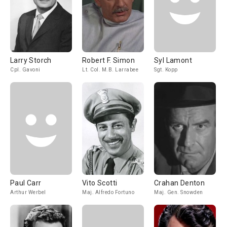
Larry Storch
Robert F. Simon
Syl Lamont
Cpl. Gavoni
Lt. Col. M.B. Larrabee
Sgt. Kopp
Paul Carr
Vito Scotti
Crahan Denton
Arthur Werbel
Maj. Alfredo Fortuno
Maj. Gen. Snowden