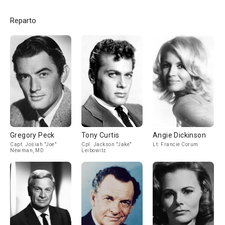
Reparto
Gregory Peck
Tony Curtis
Angie Dickinson
Capt. Josiah "Joe"
Cpl. Jackson "Jake"
Lt. Francie Corum
Newman, MD
Leibowitz