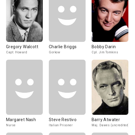
Gregory Walcott
Charlie Briggs
Bobby Darin
Capt. Howard
Gorkow
Cpl. Jim Tomkins
Margaret Nash
Steve Restivo
Barry Atwater
Nurse
Italian Prisoner
Maj. Dawes (uncredited)