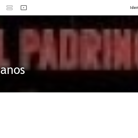
Iden
manos