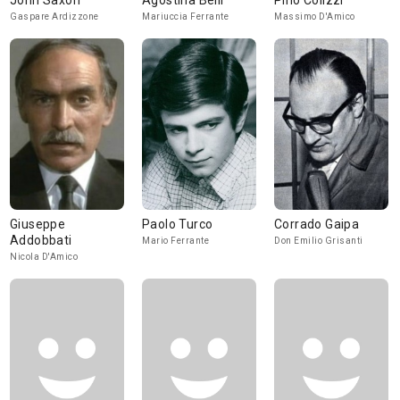
John Saxon
Agostina Belli
Pino Colizzi
Gaspare Ardizzone
Mariuccia Ferrante
Massimo D'Amico
Giuseppe
Paolo Turco
Corrado Gaipa
Addobbati
Mario Ferrante
Don Emilio Grisanti
Nicola D'Amico