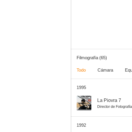
La salamandra roja
5.7
Filmografía (65)
Todo
Cámara
Equ
1995
El gran huracán (Jaimito huracán)
2.8
--
La Piovra 7
Director de Fotografía
1992