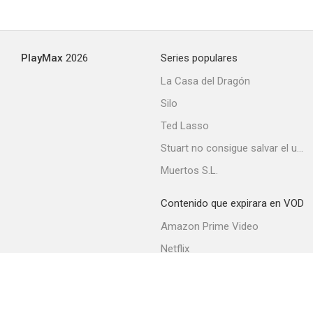
No soy culpable
PlayMax
2026
Series populares
--
La Casa del Dragón
Silo
Ted Lasso
Stuart no consigue salvar el universo
Muertos S.L.
Contenido que expirara en VOD
Una doncella en apuros
Amazon Prime Video
Netflix
Filmin
Movistar+