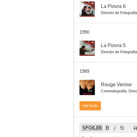
--
La Piovra 6
Director de Fotografía
La venganza de Clark Harrison
1990
--
--
La Piovra 5
Director de Fotografía
1989
--
Rouge Venise
Cinematografía
,
Direc
La Piovra 5
Ver todo
--