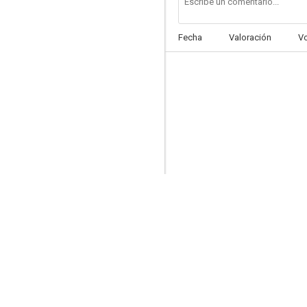
Fecha
Valoración
V
Mino, el pequeño soldado
--
Reír es vivir
--