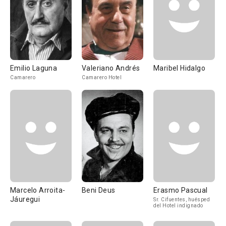
Emilio Laguna
Valeriano Andrés
Maribel Hidalgo
Camarero
Camarero Hotel
Marcelo Arroita-
Beni Deus
Erasmo Pascual
Jáuregui
Sr. Cifuentes, huésped
del Hotel indignado