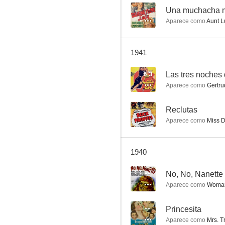
--
Una muchacha mu
Aparece como
Aunt L
Appointment for Love
1941
--
6.3
Las tres noches
Aparece como
Gertru
--
Reclutas
Aparece como
Miss D
1940
Negocios privados
--
No, No, Nanette
--
Aparece como
Woman
--
Princesita
Aparece como
Mrs. T