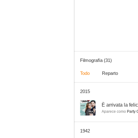
Arizona
5.8
Filmografía (31)
Todo
Reparto
2015
Una chica afortunada
--
--
È arrivata la felic
Aparece como
Party 
1942