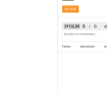
Ver todo
Por un viaje a París
--
Fecha
Valoración
V
Cuatro esposas
--