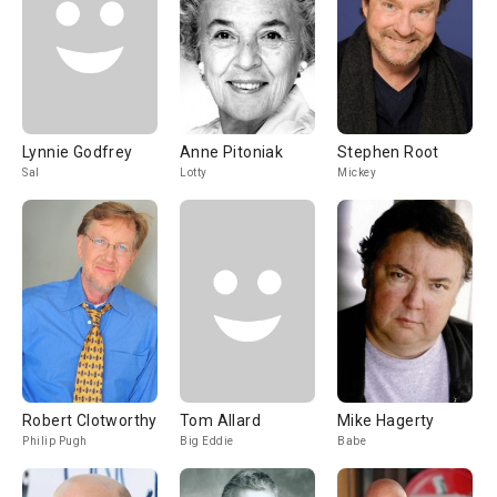
Lynnie Godfrey
Anne Pitoniak
Stephen Root
Sal
Lotty
Mickey
Robert Clotworthy
Tom Allard
Mike Hagerty
Philip Pugh
Big Eddie
Babe