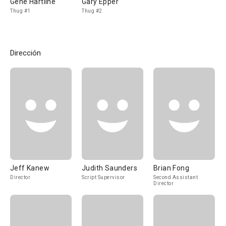
Gene Hartline
Gary Epper
Thug #1
Thug #2
Dirección
Jeff Kanew
Judith Saunders
Brian Fong
Director
Script Supervisor
Second Assistant
Director