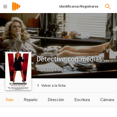
Identificarse/Registrarse
Detective con medias de seda
Reparto y Equipo
Volver a la ficha
Todo
Reparto
Dirección
Escritura
Cámara