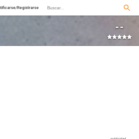
tificarse/Registrarse
--