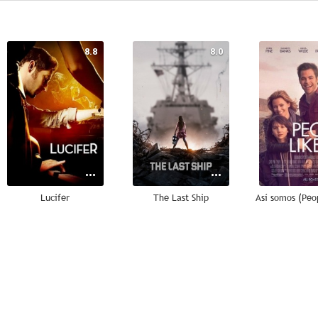
8.8
8.0
Lucifer
The Last Ship
4.5
--