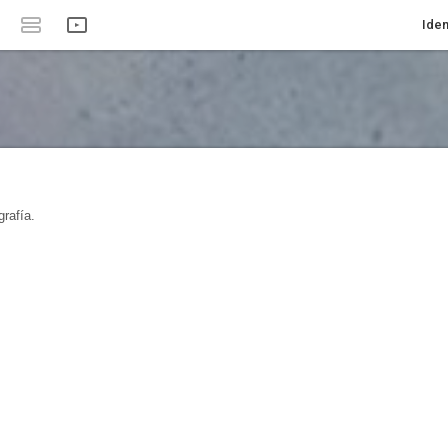
Iden
rafía.