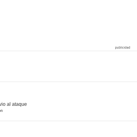
engadores
Lego Dimensions
Halo 5: Guardians
io al ataque
ón