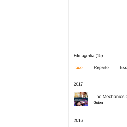
Fiscal Chase
--
Filmografía (15)
Todo
Reparto
Esc
2017
Call of Duty: Advanced Warfare
10
The Mechanics o
Guión
2016