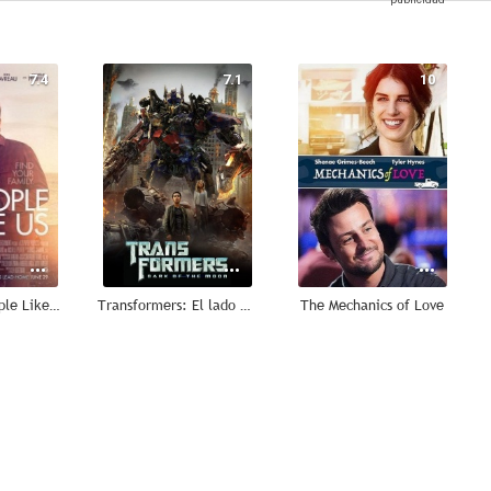
7.4
7.1
10
Así somos (People Like Us)
Transformers: El lado oscuro de la luna
The Mechanics of Love
--
--
--