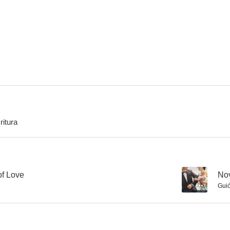
El tutor
Novio al ataque
Lego Marvel V
--
--
ritura
Halo 4
Beautiful Boy
f Love
--
Nov
Gui