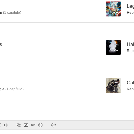
--
Le
n
(
1
capítulo
)
Rep
s
--
Hal
Rep
--
Cal
gle
(
1
capítulo
)
Rep