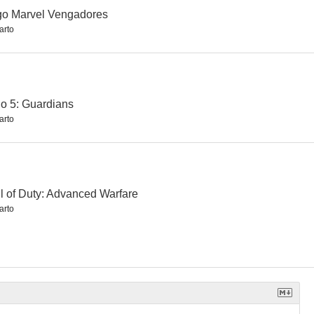
go Marvel Vengadores
arto
o 5: Guardians
arto
l of Duty: Advanced Warfare
arto