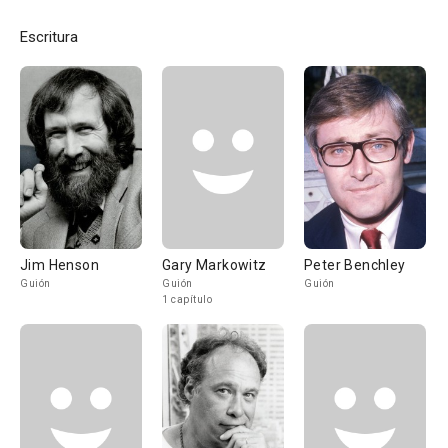
Escritura
Jim Henson
Gary Markowitz
Peter Benchley
Guión
Guión
Guión
1 capítulo