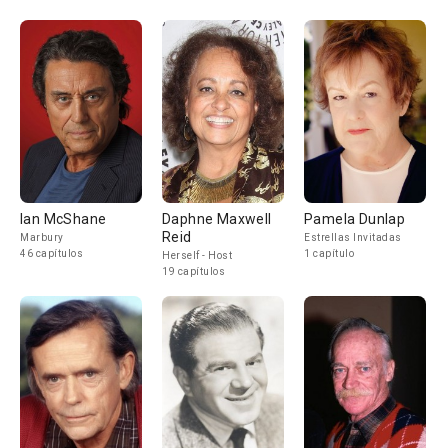
Ian McShane
Daphne Maxwell
Pamela Dunlap
Reid
Marbury
Estrellas Invitadas
46 capítulos
1 capítulo
Herself - Host
19 capítulos