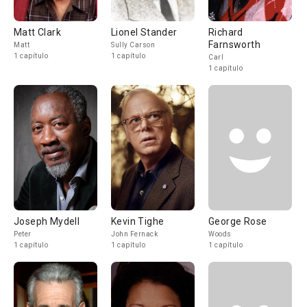
Matt Clark
Lionel Stander
Richard
Farnsworth
Matt
Sully Carson
1 capítulo
1 capítulo
Carl
1 capítulo
Joseph Mydell
Kevin Tighe
George Rose
Peter
John Fernack
Woods
1 capítulo
1 capítulo
1 capítulo