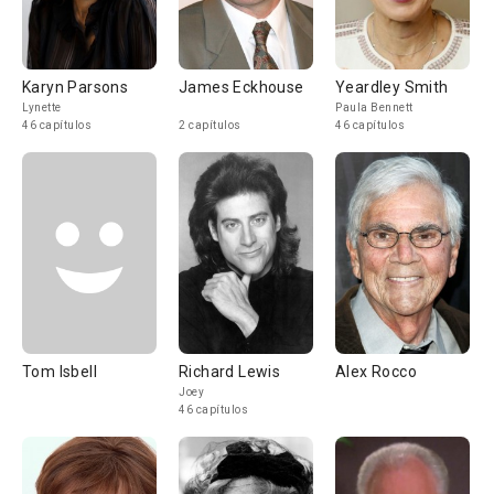
Karyn Parsons
James Eckhouse
Yeardley Smith
Lynette
Paula Bennett
46 capítulos
2 capítulos
46 capítulos
Tom Isbell
Richard Lewis
Alex Rocco
Joey
46 capítulos