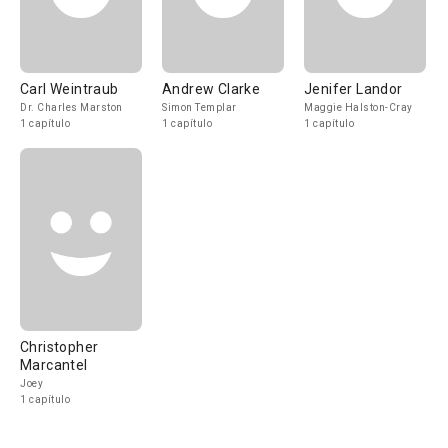
Carl Weintraub
Andrew Clarke
Jenifer Landor
Dr. Charles Marston
Simon Templar
Maggie Halston-Cray
1 capítulo
1 capítulo
1 capítulo
Christopher
Marcantel
Joey
1 capítulo