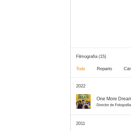
Bruce Lee, el hombre y la Leyenda
7.0
Filmografía (15)
Todo
Reparto
Cá
2022
Rapid Fire
5.3
--
One More Drea
Director de Fotografía
2011