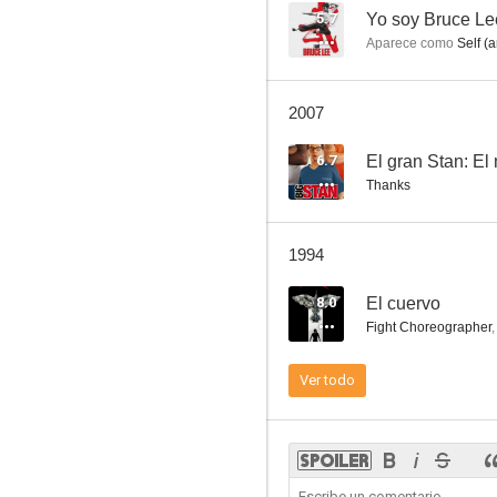
5.7
Yo soy Bruce Le
Aparece como
Self (a
Little Tokyo: Ataque frontal
2007
--
6.7
El gran Stan: El
Thanks
1994
8.0
El cuervo
Fight Choreographer
,
Ohara
Ver todo