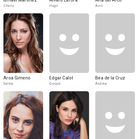
Ismael Martínez
Álvaro Lafora
Ana del Arco
Charly
Hugo
Avril
Aroa Gimeno
Edgar Calot
Bea de la Cruz
Salma
Quique
Andrea