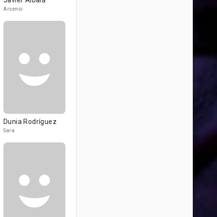
Javier Albalá
Arsenio
Dunia Rodríguez
Sara