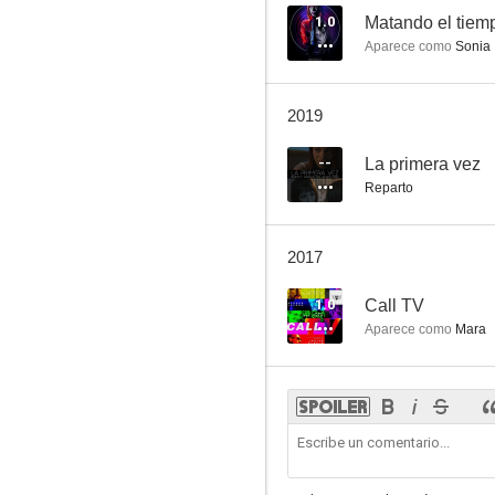
1.0
Matando el tiem
Aparece como
Sonia
2019
--
La primera vez
Reparto
2017
1.0
Call TV
Aparece como
Mara