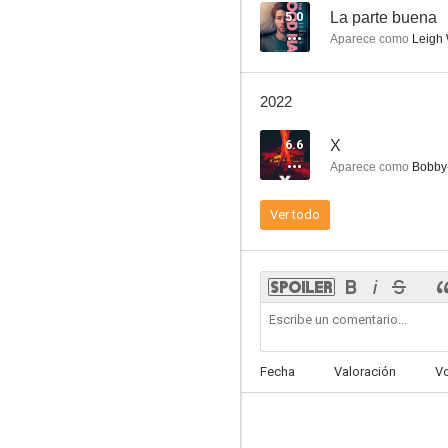
9.3
5.0
La parte buena
Aparece como
Leigh
2022
6.6
X
Aparece como
Bobby
Ver todo
Harry's Law
8.3
Fecha
Valoración
V