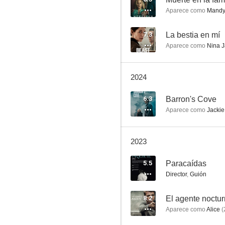
Aparece como
Mandy
7.3
La bestia en mí
Aparece como
Nina J
2024
Dando la nota 3
6.3
Barron's Cove
Aparece como
Jackie
6.6
2023
5.5
Paracaídas
Director
,
Guión
8.2
El agente noctu
Aparece como
Alice
(
Un canguro superduro