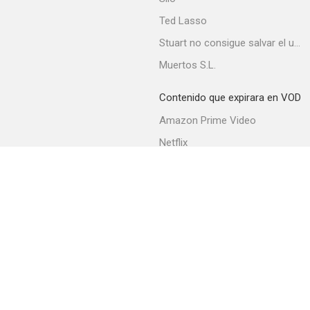
Ted Lasso
Stuart no consigue salvar el universo
Muertos S.L.
Contenido que expirara en VOD
Amazon Prime Video
Netflix
Filmin
Movistar+
Movistar+ Fibra
Acerca de PlayMax
Apps
API
Términos y Condiciones