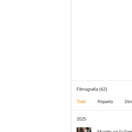
El agente nocturno
7.9
Filmografía (62)
Todo
Reparto
Dir
2025
Dando la nota - Aún más alto
7.2
8.3
Muerte en la fa