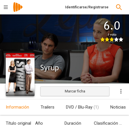
Identificarse/Registrarse
6.0
1 voto
Syrup
Marcar ficha
Estrenada
Información
Trailers
DVD / Blu-Ray
(1)
Noticias
Título original
Año
Duración
Clasificación por edades