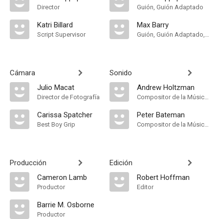
Director
Guión, Guión Adaptado
Katri Billard
Max Barry
Script Supervisor
Guión, Guión Adaptado, Novela
Cámara
Sonido
Julio Macat
Andrew Holtzman
Director de Fotografía
Compositor de la Música Original, Música
Carissa Spatcher
Peter Bateman
Best Boy Grip
Compositor de la Música Original
Producción
Edición
Cameron Lamb
Robert Hoffman
Productor
Editor
Barrie M. Osborne
Productor