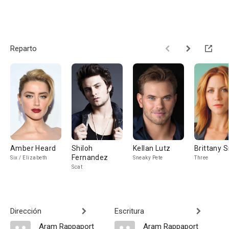
Reparto
Amber Heard
Shiloh
Kellan Lutz
Brittany 
Fernandez
Six / Elizabeth
Sneaky Pete
Three
Scat
Dirección
Escritura
Aram Rappaport
Aram Rappaport