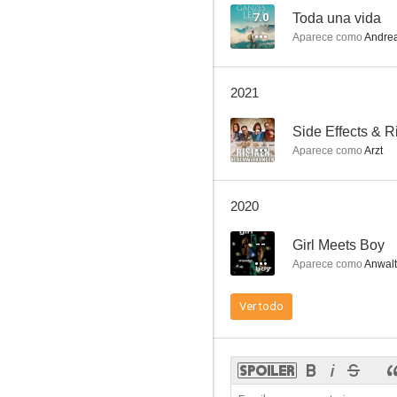
7.0
Toda una vida
Aparece como
Andrea
Toda una vida
2021
6.5
--
Side Effects & R
Aparece como
Arzt
2020
--
Girl Meets Boy
Aparece como
Anwalt
Deliciosa Martha
Ver todo
5.0