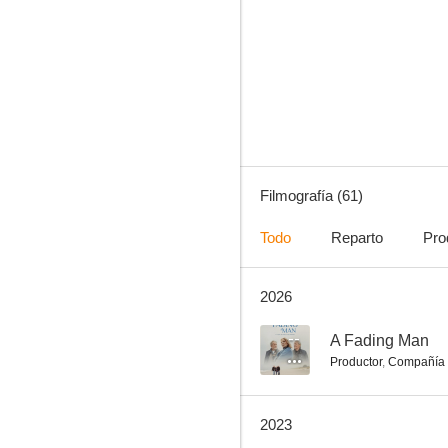
El sonido del trueno
10
Filmografía (61)
Todo
Reparto
Pro
2026
Requiem por un imperio
7.0
--
A Fading Man
Productor
,
Compañía 
2023