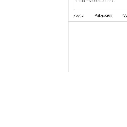
Fecha
Valoración
V
Amor en sinfonía
1.0
El viejo
--