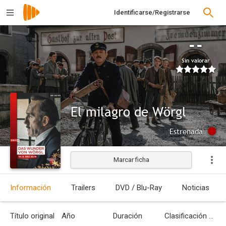
Identificarse/Registrarse
--
Sin valorar
El milagro de Wörgl
Estrenada
Marcar ficha
Información
Trailers
DVD / Blu-Ray
Noticias
Título original
Año
Duración
Clasificación por edades