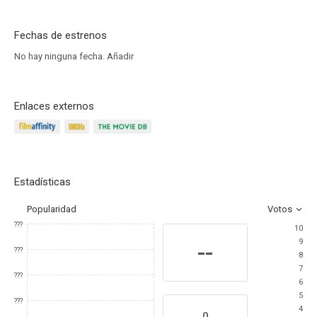
Fechas de estrenos
No hay ninguna fecha.
Añadir
Enlaces externos
Estadísticas
Popularidad
Votos
???
10
9
--
???
8
7
???
6
5
???
4
0