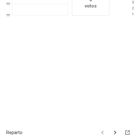
3
???
votos
2
1
???
Reparto