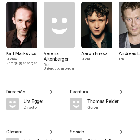
Karl Markovics
Verena
Aaron Friesz
Andreas L
Altenberger
Michael
Michi
Toni
Unterguggenberger
Rosa
Unterguggenberger
Dirección
Escritura
Urs Egger
Thomas Reider
Director
Guión
Cámara
Sonido