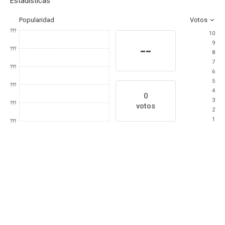
Estadísticas
Popularidad
Votos
???
10
9
--
???
8
7
???
6
5
???
4
0
3
???
votos
2
1
???