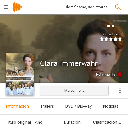
Identificarse/Registrarse
--
Sin valorar
Clara Immerwahr
Estrenada
Marcar ficha
Información
Trailers
DVD / Blu-Ray
Noticias
Título original
Año
Duración
Clasificación por edades