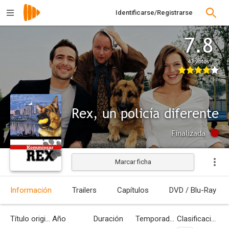
Identificarse/Registrarse
7.8
43 votos
Rex, un policía diferente
Finalizada
Marcar ficha
Información
Trailers
Capítulos
DVD / Blu-Ray
Título original
Año
Duración
Temporadas
Clasificación por edades