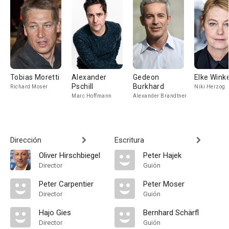
Tobias Moretti
Alexander
Gedeon
Elke Wink
Pschill
Burkhard
Richard Moser
Niki Herzog
Marc Hoffmann
Alexander Brandtner
Dirección
Escritura
Oliver Hirschbiegel
Peter Hajek
Director
Guión
Peter Carpentier
Peter Moser
Director
Guión
Hajo Gies
Bernhard Schärfl
Director
Guión